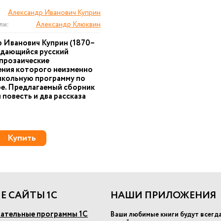
Александр Иванович Куприн
ли:
Александр Клюквин
 Иванович Куприн (1870–
ыдающийся русский
 прозаические
ения которого неизменно
школьную программу по
е. Предлагаемый сборник
 повесть и два рассказа
Купить
Е САЙТЫ 1С
НАШИ ПРИЛОЖЕНИЯ
ательные программы 1С
Ваши любимые книги будут всегд