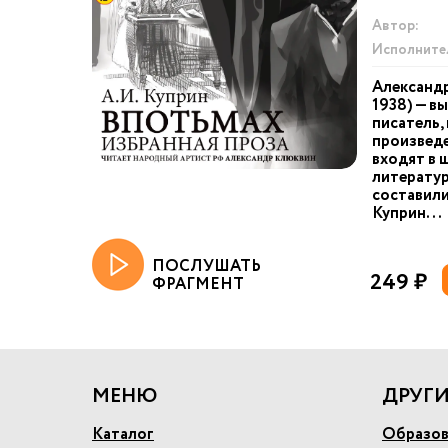
Автор:
Исполните
Александр
1938) — в
писатель,
произвед
входят в 
литератур
составили
Куприн...
ПОСЛУШАТЬ
249 ₽
ФРАГМЕНТ
МЕНЮ
ДРУГИ
Каталог
Образов