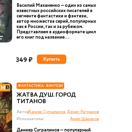
Василий Маханенко — один из самых
известных российских писателей в
сегменте фантастики и фэнтези,
автор множества серий, популярных
как в России, так и за рубежом.
Представляем в аудиоформате цикл
его книг под название...
349 ₽
Купить
ФАНТАСТИКА. ФЭНТЕЗИ
ЖАТВА ДУШ. ГОРОД
ТИТАНОВ
Автор:
Данияр Сугралинов, Денис Ратманов
Исполнители:
Амир Шакиров
Данияр Сугралинов — популярный