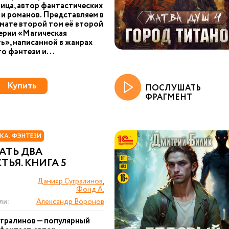
ица, автор фантастических
 и романов. Представляем в
ате второй том её второй
серии «Магическая
ь», написанной в жанрах
о фэнтези и...
Купить
ПОСЛУШАТЬ
ФРАГМЕНТ
КА. ФЭНТЕЗИ
АТЬ ДВА
ТЬЯ. КНИГА 5
Данияр Сугралинов
,
Фонд А.
ли:
Александр Воронов
гралинов — популярный