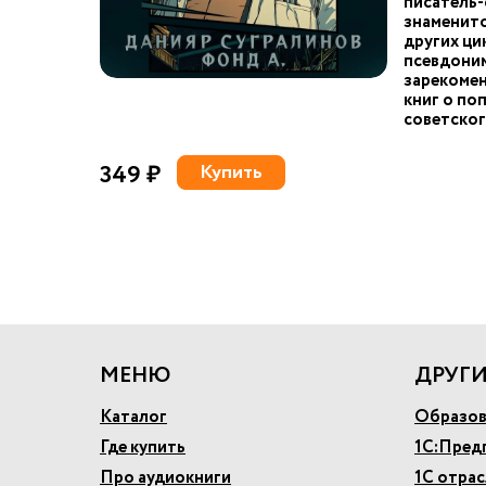
писатель-
знаменит
других ци
псевдоним
зарекомен
книг о по
советског
349 ₽
Купить
МЕНЮ
ДРУГИ
Каталог
Образов
Где купить
1С:Пред
Про аудиокниги
1С отра