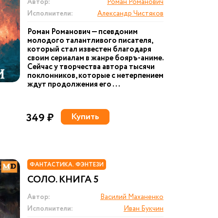
Автор:
Роман Романович
Исполнители:
Александр Чистяков
Роман Романович — псевдоним
молодого талантливого писателя,
который стал известен благодаря
своим сериалам в жанре бояръ-аниме.
Сейчас у творчества автора тысячи
поклонников, которые с нетерпением
ждут продолжения его ...
349 ₽
Купить
ФАНТАСТИКА. ФЭНТЕЗИ
СОЛО. КНИГА 5
Автор:
Василий Маханенко
Исполнители:
Иван Букчин