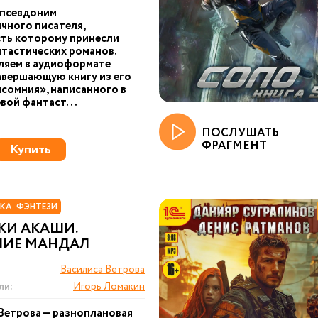
 псевдоним
чного писателя,
ть которому принесли
тастических романов.
ляем в аудиоформате
авершающую книгу из его
сомния», написанного в
вой фантаст...
ПОСЛУШАТЬ
ФРАГМЕНТ
Купить
КА. ФЭНТЕЗИ
КИ АКАШИ.
НИЕ МАНДАЛ
Василиса Ветрова
ли:
Игорь Ломакин
Ветрова — разноплановая