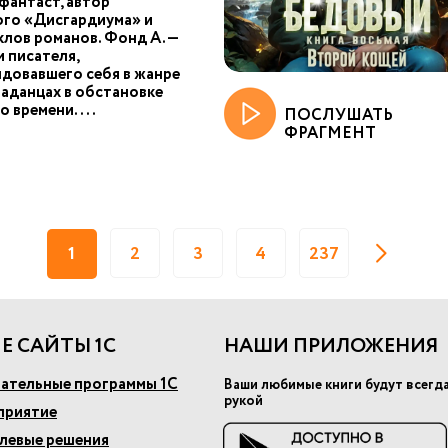
фантаст, автор
ого «Дисгардиума» и
клов романов. Фонд А. —
 писателя,
довавшего себя в жанре
паданцах в обстановке
о времени....
ПОСЛУШАТЬ
ФРАГМЕНТ
1
2
3
4
237
Е САЙТЫ 1С
НАШИ ПРИЛОЖЕНИЯ
ательные программы 1С
Ваши любимые книги будут всегд
рукой
приятие
слевые решения