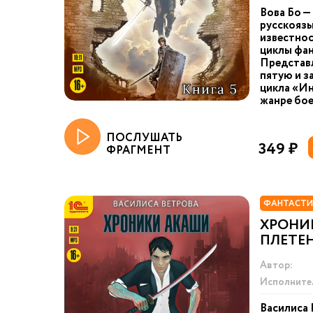
Вова Бо —
русскоязы
известнос
циклы фан
Представ
пятую и з
цикла «Ин
жанре бое
ПОСЛУШАТЬ
349 ₽
ФРАГМЕНТ
ФАНТАСТИ
ХРОНИ
ПЛЕТЕ
Автор:
Исполните
Василиса 