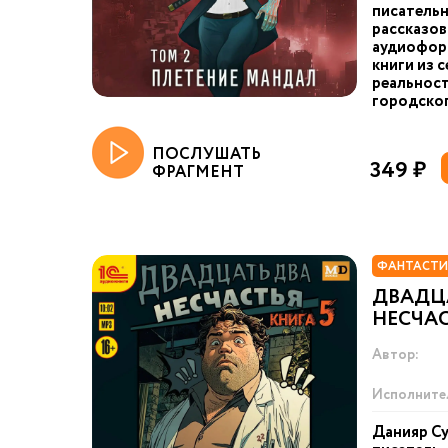
писательн
рассказов
аудиоформ
книги из 
реальност
городског
ПОСЛУШАТЬ
349 ₽
ФРАГМЕНТ
ФАНТАСТИ
ДВАДЦ
НЕСЧАС
Автор:
Исполните
Данияр Су