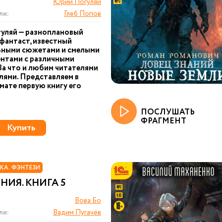
Юрий Погуляй
ли:
Глеб Попов
уляй — разноплановый
фантаст, известный
ьными сюжетами и смелыми
нтами с различными
За что и любим читателями
лями. Представляем в
ате первую книгу его
ПОСЛУШАТЬ
ФРАГМЕНТ
Купить
КА. ФЭНТЕЗИ
ИЯ. КНИГА 5
Вова Бо
ли:
Вадим Пугачёв