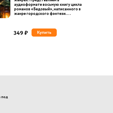
жанрах. Представляем в
аудиоформате восьмую книгу цикла
романов «Бедовый», написанного в
жанре городского фэнтези. ...
349 ₽
Купить
а под