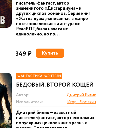
писатель-фантаст, автор
знаменитого «Дисгардиума» и
других циклов романов. Серия книг
«Жатва душ», написанная в жанре
постапокалипсиса и антураже
РеалРПГ, была начата им
единолично, но пр...
349 ₽
Купить
ФАНТАСТИКА. ФЭНТЕЗИ
БЕДОВЫЙ. ВТОРОЙ КОЩЕЙ
Автор:
Дмитрий Билик
Исполнители:
Игорь Ломакин
Дмитрий Билик — известный
писатель-фантаст, автор нескольких
популярных циклов книг в разных