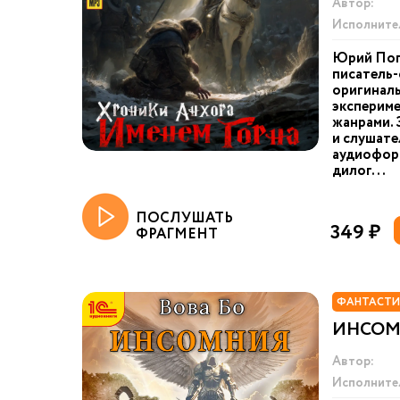
Автор:
Исполните
Юрий Пог
писатель-
оригинал
экспериме
жанрами. 
и слушате
аудиоформ
дилог...
ПОСЛУШАТЬ
349 ₽
ФРАГМЕНТ
ФАНТАСТИ
ИНСОМН
Автор:
Исполните