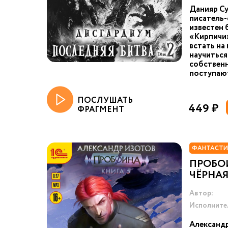
Данияр Су
писатель-
известен 
«Кирпичи»
встать на
научиться
собственн
поступают
ПОСЛУШАТЬ
449 ₽
ФРАГМЕНТ
ФАНТАСТИ
ПРОБОИ
ЧЁРНАЯ
Автор:
Исполните
Александ