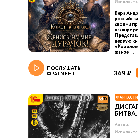
Исполните
Вера Андр
российска
своими п
в жанре р
Представ
первую кн
«Королевс
жанре ...
ПОСЛУШАТЬ
349 ₽
ФРАГМЕНТ
ФАНТАСТИ
ДИСГА
БИТВА.
Автор:
Исполните