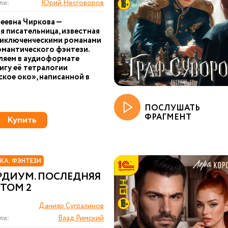
ли:
Юрий Несговоров
еевна Чиркова —
я писательница, известная
риключенческими романами
омантического фэнтези.
ляем в аудиоформате
игу её тетралогии
кое око», написанной в
ПОСЛУШАТЬ
ФРАГМЕНТ
Купить
КА. ФЭНТЕЗИ
РДИУМ. ПОСЛЕДНЯЯ
 ТОМ 2
Данияр Сугралинов
ли:
Влад Римский