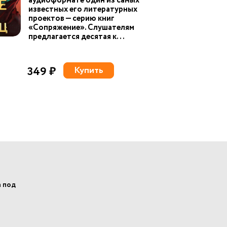
аудиоформате один из самых
известных его литературных
проектов — серию книг
«Сопряжение». Слушателям
предлагается десятая к...
349 ₽
Купить
а под