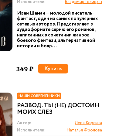
Исполнители:
Владимир Голицын
Иван Шаман — молодой писатель-
фантаст, один из самых популярных
сетевых авторов. Представляем в
аудиоформате серию его романов,
написанных в сочетании жанров
боевого фэнтези, альтернативной
истории и бояр...
349 ₽
Купить
НАШИ СОВРЕМЕННИКИ
РАЗВОД. ТЫ (НЕ) ДОСТОИН
МОИХ СЛЁЗ
Автор:
Лера Корсика
Исполнители:
Наталья Фролова