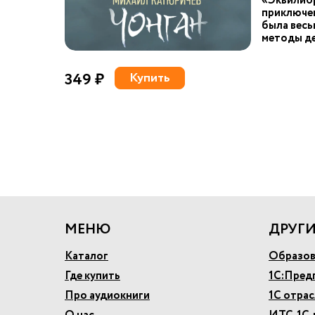
«Эквилиб
приключен
была весь
методы де
349 ₽
Купить
МЕНЮ
ДРУГИ
Каталог
Образов
Где купить
1С:Пред
Про аудиокниги
1С отра