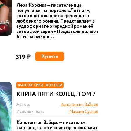
Лера Корсика — писательница,
популярная на портале «Литнет»,
автор книг в жанре современного
любовного романа. Представляем в
аудиоформате очередной роман её
авторской серии «Предатель должен
быть наказан!». ...
319 ₽
Купить
ФАНТАСТИКА. ФЭНТЕЗИ
КНИГА ПЯТИ КОЛЕЦ. ТОМ 7
Автор:
Константин Зайцев
Исполнители:
Максим Суслов
Константин Зайцев — писатель-
фантаст, автор и соавтор нескольких