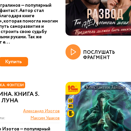
гралинов — популярный
фантаст. Автор стал
благодаря книге
, которая помогла многим
 путь саморазвития и
 строить свою судьбу
ыми руками. Так же
 е...
ПОСЛУШАТЬ
ФРАГМЕНТ
Купить
КА. ФЭНТЕЗИ
НА. КНИГА 5.
 ЛУНА
Александр Изотов
ли:
Максим Ушаков
р Изотов — популярный