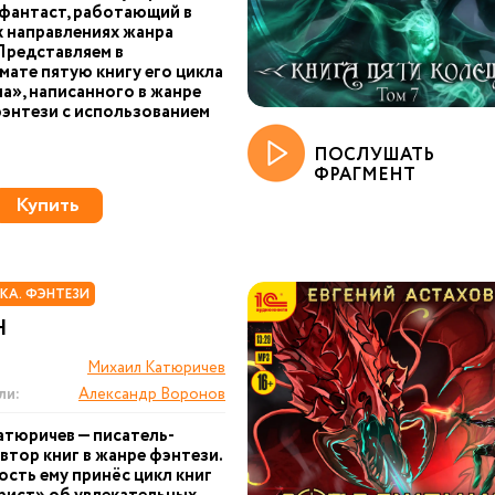
фантаст, работающий в
 направлениях жанра
Представляем в
ате пятую книгу его цикла
», написанного в жанре
энтези с использованием
ПОСЛУШАТЬ
ФРАГМЕНТ
Купить
КА. ФЭНТЕЗИ
Н
Михаил Катюричев
ли:
Александр Воронов
тюричев — писатель-
автор книг в жанре фэнтези.
сть ему принёс цикл книг