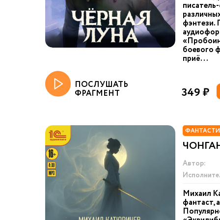
писатель-
различных
фэнтези. 
аудиоформ
«Пробоина
боевого ф
приё...
ПОСЛУШАТЬ
349 ₽
ФРАГМЕНТ
ФАНТАСТИ
ЧОНГА
Автор:
Исполните
Михаил Ка
фантаст, 
Популярно