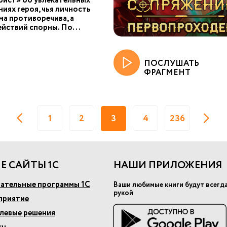
рист» об увлекательных
иях героя, чья личность
ма противоречива, а
йствий спорны. По...
ПОСЛУШАТЬ
ФРАГМЕНТ
1
2
3
4
236
Е САЙТЫ 1С
НАШИ ПРИЛОЖЕНИЯ
ательные программы 1С
Ваши любимые книги будут всегд
рукой
приятие
слевые решения