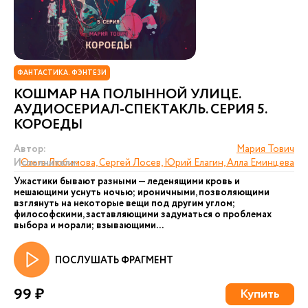
ФАНТАСТИКА. ФЭНТЕЗИ
КОШМАР НА ПОЛЫННОЙ УЛИЦЕ.
АУДИОСЕРИАЛ-СПЕКТАКЛЬ. СЕРИЯ 5.
КОРОЕДЫ
Автор:
Мария Тович
Исполнители:
Ольга Любимова, Сергей Лосев, Юрий Елагин, Алла Еминцева
Ужастики бывают разными — леденящими кровь и
мешающими уснуть ночью; ироничными, позволяющими
взглянуть на некоторые вещи под другим углом;
философскими, заставляющими задуматься о проблемах
выбора и морали; взывающими...
ПОСЛУШАТЬ ФРАГМЕНТ
99 ₽
Купить