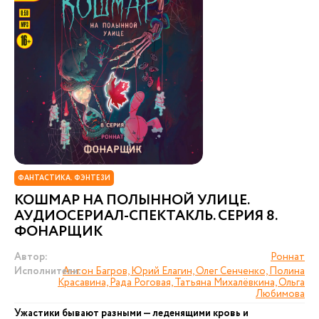
ФАНТАСТИКА. ФЭНТЕЗИ
КОШМАР НА ПОЛЫННОЙ УЛИЦЕ.
АУДИОСЕРИАЛ-СПЕКТАКЛЬ. СЕРИЯ 8.
ФОНАРЩИК
Автор:
Роннат
Исполнители:
Антон Багров, Юрий Елагин, Олег Сенченко, Полина
Красавина, Рада Роговая, Татьяна Михалёвкина, Ольга
Любимова
Ужастики бывают разными — леденящими кровь и