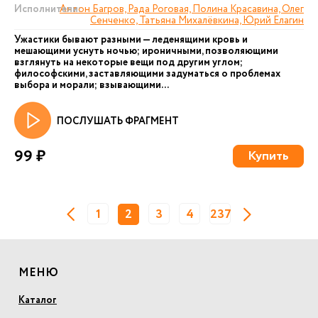
Исполнители:
Антон Багров, Рада Роговая, Полина Красавина, Олег
Сенченко, Татьяна Михалёвкина, Юрий Елагин
Ужастики бывают разными — леденящими кровь и
мешающими уснуть ночью; ироничными, позволяющими
взглянуть на некоторые вещи под другим углом;
философскими, заставляющими задуматься о проблемах
выбора и морали; взывающими...
ПОСЛУШАТЬ ФРАГМЕНТ
99 ₽
Купить
1
2
3
4
237
МЕНЮ
Каталог