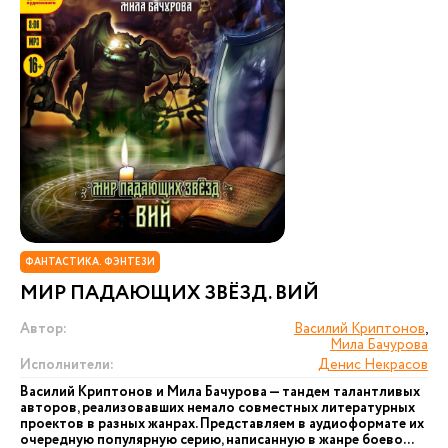
ФАНТАСТИКА. ФЭНТЕЗИ
МИР ПАДАЮЩИХ ЗВЁЗД. ВИЙ
Автор:
Василий Криптонов
,
Мила Бачурова
Исполнители:
Денис Некрасов
Василий Криптонов и Мила Бачурова — тандем талантливых
авторов, реализовавших немало совместных литературных
проектов в разных жанрах. Представляем в аудиоформате их
очередную популярную серию, написанную в жанре боево...