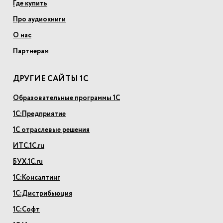
Где купить
Про аудиокниги
О нас
Партнерам
ДРУГИЕ САЙТЫ 1С
Образовательные программы 1С
1С:Предприятие
1С отраслевые решения
ИТС.1С.ru
БУХ.1С.ru
1С:Консалтинг
1С:Дистрибьюция
1С:Софт