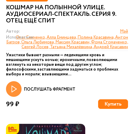
КОШМАР НА ПОЛЫННОЙ УЛИЦЕ.
АУДИОСЕРИАЛ-СПЕКТАКЛЬ. СЕРИЯ 9.
ОТЕЦ ЕЩЁ СПИТ
Автор:
Мэй
Исполнители:
Олег Сенченко, Алла Еминцева, Полина Красавина, Антон
Багров, Ольга Любимова, Максим Красавин, Фома Стомаченко,
Сергей Лосев, Татьяна Михалёвкина, Андрей Красавин
Ужастики бывают разными — леденящими кровь и
мешающими уснуть ночью; ироничными, позволяющими
взглянуть на некоторые вещи под другим углом;
философскими, заставляющими задуматься о проблемах
выбора и морали; взывающими...
ПОСЛУШАТЬ ФРАГМЕНТ
99 ₽
Купить