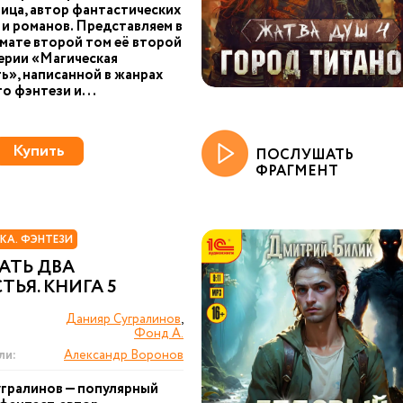
ица, автор фантастических
 и романов. Представляем в
ате второй том её второй
серии «Магическая
ь», написанной в жанрах
о фэнтези и...
Купить
ПОСЛУШАТЬ
ФРАГМЕНТ
КА. ФЭНТЕЗИ
АТЬ ДВА
ТЬЯ. КНИГА 5
Данияр Сугралинов
,
Фонд А.
ли:
Александр Воронов
гралинов — популярный