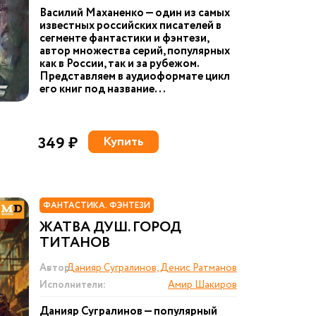
Василий Маханенко — один из самых
известных российских писателей в
сегменте фантастики и фэнтези,
автор множества серий, популярных
как в России, так и за рубежом.
Представляем в аудиоформате цикл
его книг под название...
349 ₽
Купить
ФАНТАСТИКА. ФЭНТЕЗИ
ЖАТВА ДУШ. ГОРОД
ТИТАНОВ
Автор:
Данияр Сугралинов, Денис Ратманов
Исполнители:
Амир Шакиров
Данияр Сугралинов — популярный