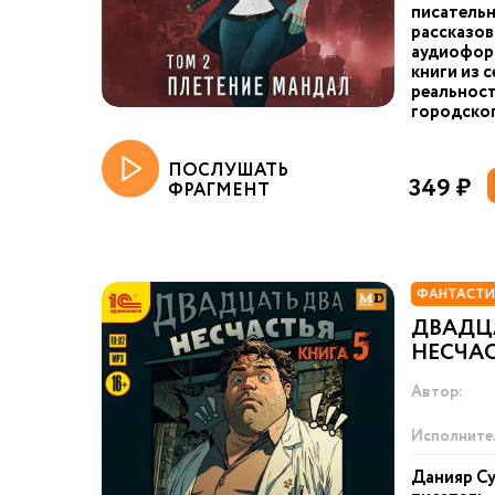
писательн
рассказов
аудиоформ
книги из 
реальност
городског
ПОСЛУШАТЬ
349 ₽
ФРАГМЕНТ
ФАНТАСТИ
ДВАДЦ
НЕСЧАС
Автор:
Исполните
Данияр Су