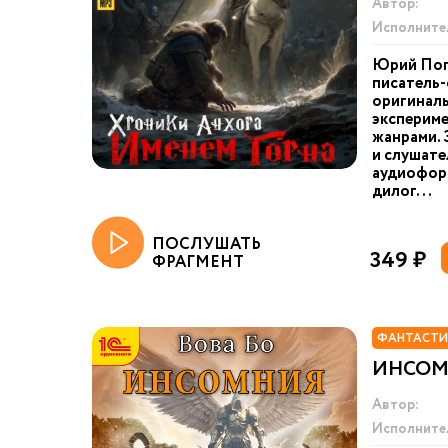
Автор:
Исполните
Юрий Пог
писатель-
оригинал
экспериме
жанрами. 
и слушате
аудиоформ
дилог...
ПОСЛУШАТЬ
349 ₽
ФРАГМЕНТ
ФАНТАСТИ
ИНСОМН
Автор:
Исполните