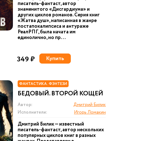
писатель-фантаст, автор
знаменитого «Дисгардиума» и
других циклов романов. Серия книг
«Жатва душ», написанная в жанре
постапокалипсиса и антураже
РеалРПГ, была начата им
единолично, но пр...
349 ₽
Купить
ФАНТАСТИКА. ФЭНТЕЗИ
БЕДОВЫЙ. ВТОРОЙ КОЩЕЙ
Автор:
Дмитрий Билик
Исполнители:
Игорь Ломакин
Дмитрий Билик — известный
писатель-фантаст, автор нескольких
популярных циклов книг в разных