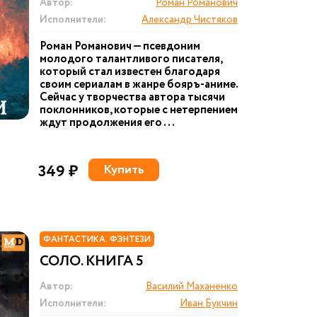
Автор:
Роман Романович
Исполнители:
Александр Чистяков
Роман Романович — псевдоним
молодого талантливого писателя,
который стал известен благодаря
своим сериалам в жанре бояръ-аниме.
Сейчас у творчества автора тысячи
поклонников, которые с нетерпением
ждут продолжения его ...
349 ₽
Купить
ФАНТАСТИКА. ФЭНТЕЗИ
СОЛО. КНИГА 5
Автор:
Василий Маханенко
Исполнители:
Иван Букчин