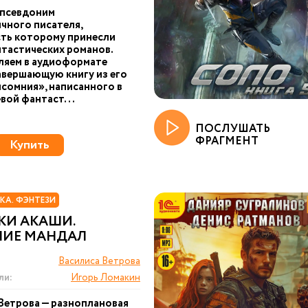
 псевдоним
чного писателя,
ть которому принесли
тастических романов.
ляем в аудиоформате
авершающую книгу из его
сомния», написанного в
вой фантаст...
ПОСЛУШАТЬ
ФРАГМЕНТ
Купить
КА. ФЭНТЕЗИ
КИ АКАШИ.
НИЕ МАНДАЛ
Василиса Ветрова
ли:
Игорь Ломакин
Ветрова — разноплановая