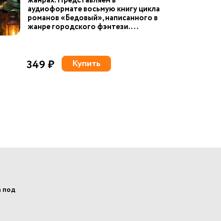
жанрах. Представляем в
аудиоформате восьмую книгу цикла
романов «Бедовый», написанного в
жанре городского фэнтези. ...
349 ₽
Купить
а под