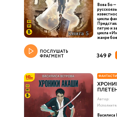
Вова Бо —
русскоязы
известнос
циклы фан
Представ
пятую и з
цикла «Ин
жанре бое
ПОСЛУШАТЬ
349 ₽
ФРАГМЕНТ
ФАНТАСТИ
ХРОНИ
ПЛЕТЕ
Автор:
Исполните
Василиса 