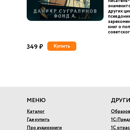
писатель-
знаменит
других ци
псевдоним
зарекомен
книг о по
советског
349 ₽
Купить
МЕНЮ
ДРУГИ
Каталог
Образов
Где купить
1С:Пред
Про аудиокниги
1С отра