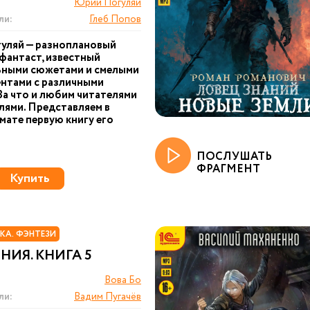
Юрий Погуляй
ли:
Глеб Попов
уляй — разноплановый
фантаст, известный
ьными сюжетами и смелыми
нтами с различными
За что и любим читателями
лями. Представляем в
ате первую книгу его
ПОСЛУШАТЬ
ФРАГМЕНТ
Купить
КА. ФЭНТЕЗИ
ИЯ. КНИГА 5
Вова Бо
ли:
Вадим Пугачёв