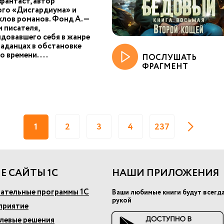
фантаст, автор
ого «Дисгардиума» и
клов романов. Фонд А. —
 писателя,
довавшего себя в жанре
паданцах в обстановке
о времени....
ПОСЛУШАТЬ
ФРАГМЕНТ
1
2
3
4
237
Е САЙТЫ 1С
НАШИ ПРИЛОЖЕНИЯ
ательные программы 1С
Ваши любимые книги будут всегд
рукой
приятие
слевые решения