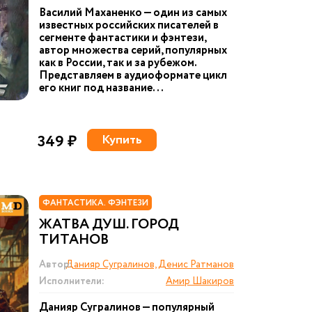
Василий Маханенко — один из самых
известных российских писателей в
сегменте фантастики и фэнтези,
автор множества серий, популярных
как в России, так и за рубежом.
Представляем в аудиоформате цикл
его книг под название...
349 ₽
Купить
ФАНТАСТИКА. ФЭНТЕЗИ
ЖАТВА ДУШ. ГОРОД
ТИТАНОВ
Автор:
Данияр Сугралинов, Денис Ратманов
Исполнители:
Амир Шакиров
Данияр Сугралинов — популярный