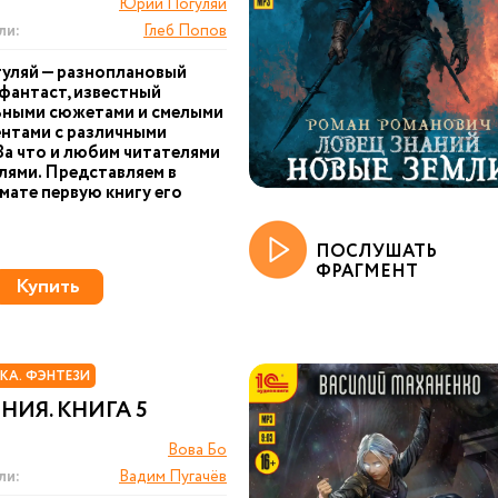
Юрий Погуляй
ли:
Глеб Попов
уляй — разноплановый
фантаст, известный
ьными сюжетами и смелыми
нтами с различными
За что и любим читателями
лями. Представляем в
ате первую книгу его
ПОСЛУШАТЬ
ФРАГМЕНТ
Купить
КА. ФЭНТЕЗИ
ИЯ. КНИГА 5
Вова Бо
ли:
Вадим Пугачёв