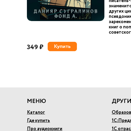
писатель-
знаменит
других ци
псевдоним
зарекомен
книг о по
советског
349 ₽
Купить
МЕНЮ
ДРУГИ
Каталог
Образов
Где купить
1С:Пред
Про аудиокниги
1С отра