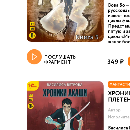
Вова Бо —
русскоязы
известнос
циклы фан
Представ
пятую и з
цикла «Ин
жанре бое
ПОСЛУШАТЬ
349 ₽
ФРАГМЕНТ
ФАНТАСТИ
ХРОНИ
ПЛЕТЕ
Автор:
Исполните
Василиса 