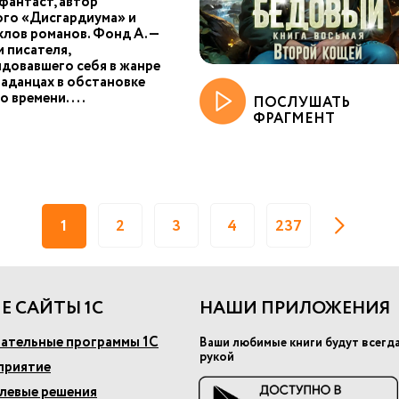
фантаст, автор
ого «Дисгардиума» и
клов романов. Фонд А. —
 писателя,
довавшего себя в жанре
паданцах в обстановке
о времени....
ПОСЛУШАТЬ
ФРАГМЕНТ
1
2
3
4
237
Е САЙТЫ 1С
НАШИ ПРИЛОЖЕНИЯ
ательные программы 1С
Ваши любимые книги будут всегд
рукой
приятие
слевые решения