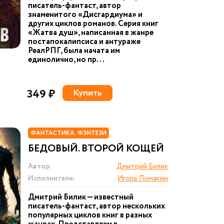
писатель-фантаст, автор
знаменитого «Дисгардиума» и
других циклов романов. Серия книг
«Жатва душ», написанная в жанре
постапокалипсиса и антураже
РеалРПГ, была начата им
единолично, но пр...
349 ₽
Купить
ФАНТАСТИКА. ФЭНТЕЗИ
БЕДОВЫЙ. ВТОРОЙ КОЩЕЙ
Автор:
Дмитрий Билик
Исполнители:
Игорь Ломакин
Дмитрий Билик — известный
писатель-фантаст, автор нескольких
популярных циклов книг в разных