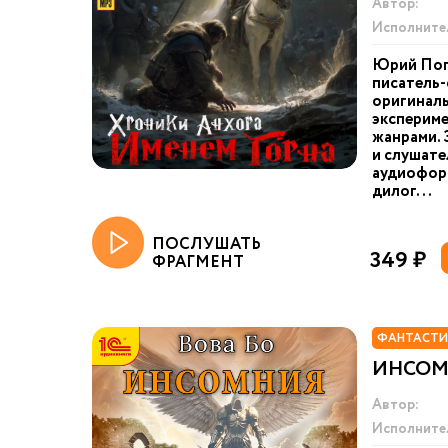
Автор:
Исполните
Юрий Пог
писатель-
оригинал
экспериме
жанрами. 
и слушате
аудиоформ
дилог...
ПОСЛУШАТЬ
349 ₽
ФРАГМЕНТ
ФАНТАСТИ
ИНСОМН
Автор:
Исполните