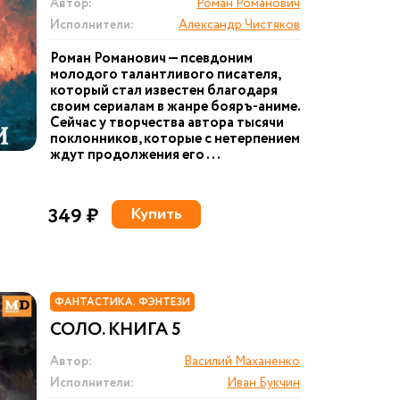
Автор:
Роман Романович
Исполнители:
Александр Чистяков
Роман Романович — псевдоним
молодого талантливого писателя,
который стал известен благодаря
своим сериалам в жанре бояръ-аниме.
Сейчас у творчества автора тысячи
поклонников, которые с нетерпением
ждут продолжения его ...
349 ₽
Купить
ФАНТАСТИКА. ФЭНТЕЗИ
СОЛО. КНИГА 5
Автор:
Василий Маханенко
Исполнители:
Иван Букчин