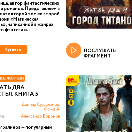
ица, автор фантастических
 и романов. Представляем в
ате второй том её второй
серии «Магическая
ь», написанной в жанрах
о фэнтези и...
Купить
ПОСЛУШАТЬ
ФРАГМЕНТ
КА. ФЭНТЕЗИ
АТЬ ДВА
ТЬЯ. КНИГА 5
Данияр Сугралинов
,
Фонд А.
ли:
Александр Воронов
гралинов — популярный