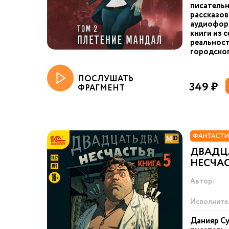
писательн
рассказов
аудиоформ
книги из 
реальност
городског
ПОСЛУШАТЬ
349 ₽
ФРАГМЕНТ
ФАНТАСТИ
ДВАДЦ
НЕСЧАС
Автор:
Исполните
Данияр Су