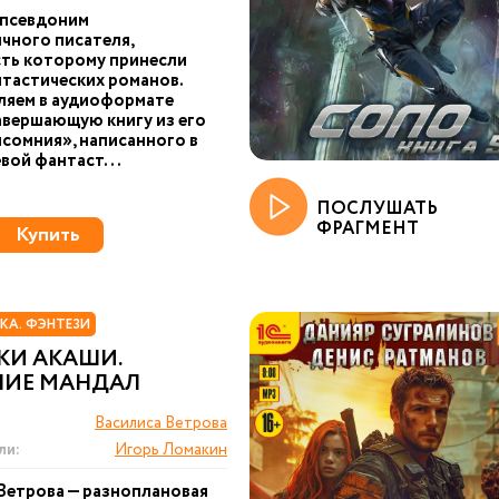
 псевдоним
чного писателя,
ть которому принесли
тастических романов.
ляем в аудиоформате
авершающую книгу из его
сомния», написанного в
вой фантаст...
ПОСЛУШАТЬ
ФРАГМЕНТ
Купить
КА. ФЭНТЕЗИ
КИ АКАШИ.
НИЕ МАНДАЛ
Василиса Ветрова
ли:
Игорь Ломакин
Ветрова — разноплановая