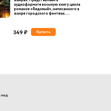
жанрах. Представляем в
аудиоформате восьмую книгу цикла
романов «Бедовый», написанного в
жанре городского фэнтези. ...
349 ₽
Купить
а под