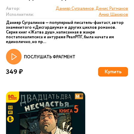
Автор:
Данияр Сугралинов, Денис Ратманов
Исполнители:
Амир Шакиров
Данияр Сугралинов — популярный писатель-фантаст, автор
знаменитого «Дисгардиума» и других циклов романов.
Серия книг «Жатва душ», написанная в жанре
постапокалипсиса и антураже РеалРПГ, была начата им
единолично, но пр...
ПОСЛУШАТЬ ФРАГМЕНТ
349 ₽
Купить