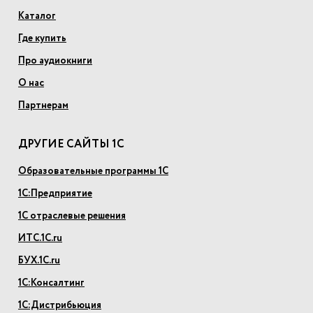
Каталог
Где купить
Про аудиокниги
О нас
Партнерам
ДРУГИЕ САЙТЫ 1С
Образовательные программы 1С
1С:Предприятие
1С отраслевые решения
ИТС.1С.ru
БУХ.1С.ru
1С:Консалтинг
1С:Дистрибьюция