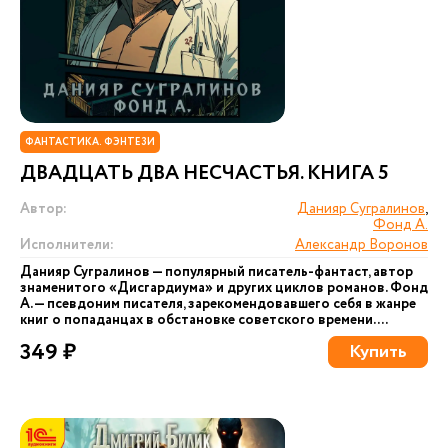
ФАНТАСТИКА. ФЭНТЕЗИ
ДВАДЦАТЬ ДВА НЕСЧАСТЬЯ. КНИГА 5
Автор:
Данияр Сугралинов
,
Фонд А.
Исполнители:
Александр Воронов
Данияр Сугралинов — популярный писатель-фантаст, автор
знаменитого «Дисгардиума» и других циклов романов. Фонд
А. — псевдоним писателя, зарекомендовавшего себя в жанре
книг о попаданцах в обстановке советского времени....
349 ₽
Купить