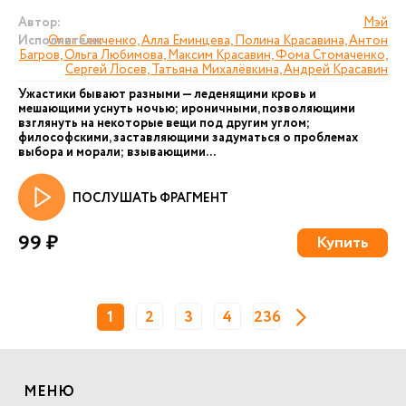
Автор:
Мэй
Исполнители:
Олег Сенченко, Алла Еминцева, Полина Красавина, Антон
Багров, Ольга Любимова, Максим Красавин, Фома Стомаченко,
Сергей Лосев, Татьяна Михалёвкина, Андрей Красавин
Ужастики бывают разными — леденящими кровь и
мешающими уснуть ночью; ироничными, позволяющими
взглянуть на некоторые вещи под другим углом;
философскими, заставляющими задуматься о проблемах
выбора и морали; взывающими...
ПОСЛУШАТЬ ФРАГМЕНТ
99 ₽
Купить
1
2
3
4
236
МЕНЮ