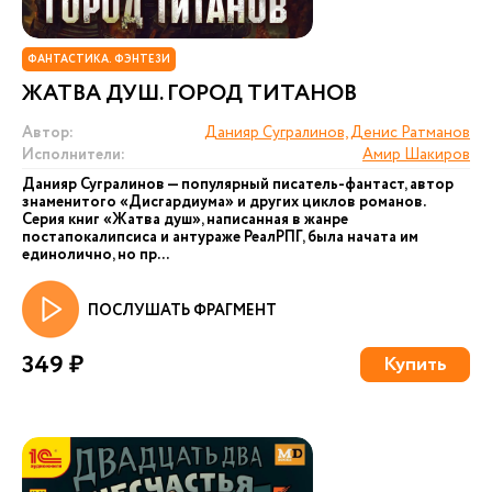
ФАНТАСТИКА. ФЭНТЕЗИ
ЖАТВА ДУШ. ГОРОД ТИТАНОВ
Автор:
Данияр Сугралинов, Денис Ратманов
Исполнители:
Амир Шакиров
Данияр Сугралинов — популярный писатель-фантаст, автор
знаменитого «Дисгардиума» и других циклов романов.
Серия книг «Жатва душ», написанная в жанре
постапокалипсиса и антураже РеалРПГ, была начата им
единолично, но пр...
ПОСЛУШАТЬ ФРАГМЕНТ
349 ₽
Купить