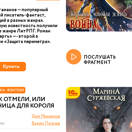
таманов — популярный
й писатель-фантаст,
й в разных жанрах.
ую известность получили
 в жанре ЛитРПГ. Роман
ерть» —- второй в
и «Защита периметра».
ПОСЛУШАТЬ
ФРАГМЕНТ
Купить
КА. ФЭНТЕЗИ
К ОТМЕЛИ, ИЛИ
НИЦА ДЛЯ КОРОЛЯ
Дем Михаилов
ли:
Вадим Пугачев