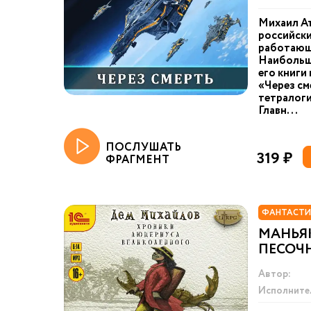
Михаил А
российски
работающи
Наибольш
его книги
«Через см
тетралоги
Главн...
ПОСЛУШАТЬ
319 ₽
ФРАГМЕНТ
ФАНТАСТИ
МАНЬЯ
ПЕСОЧ
Автор:
Исполните