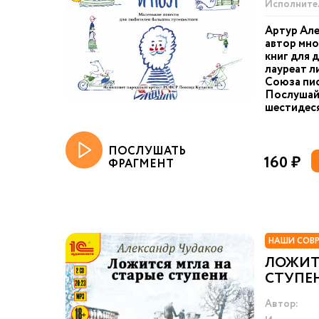
Исполните
Артур Але
автор мн
книг для 
лауреат л
Союза пис
Послушай
шестидес
ПОСЛУШАТЬ
160 ₽
ФРАГМЕНТ
НАШИ СОВ
ЛОЖИТ
СТУПЕ
Автор: