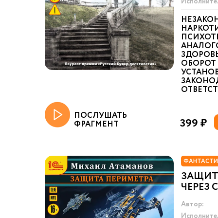
Исполните
НЕЗАКО
НАРКОТИ
ПСИХОТ
АНАЛОГ
ЗДОРОВ
ОБОРОТ 
УСТАНО
ЗАКОНО
ОТВЕТСТВ
ПОСЛУШАТЬ
399 ₽
ФРАГМЕНТ
ФАНТАСТИ
ЗАЩИТ
ЧЕРЕЗ 
Автор:
Исполните