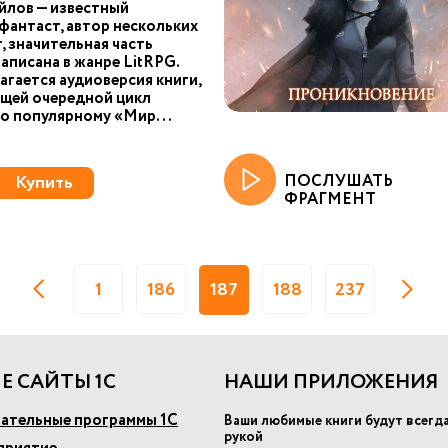
йлов — известный
фантаст, автор нескольких
г, значительная часть
аписана в жанре LitRPG.
агается аудиоверсия книги,
щей очередной цикл
о популярному «Мир...
Купить
ПОСЛУШАТЬ
ФРАГМЕНТ
1
186
187
188
237
Е САЙТЫ 1С
НАШИ ПРИЛОЖЕНИЯ
ательные программы 1С
Ваши любимые книги будут всегд
рукой