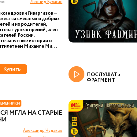
ли:
Леонид Кулагин
ксандрович Гиваргизов —
ожества смешных и добрых
детей и их родителей,
итературных премий, член
ателей России.
те занятные истории о
ятилетнем Михаиле Ми...
Купить
ПОСЛУШАТЬ
ФРАГМЕНТ
РЕМЕННИКИ
СЯ МГЛА НА СТАРЫЕ
НИ
Александр Чудаков