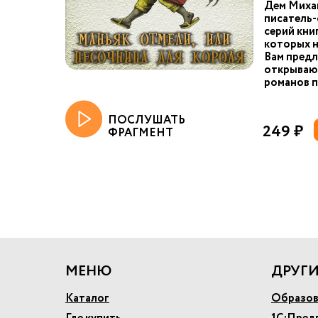
Дем Миха
писатель-
серий кни
которых н
Вам предл
открываю
романов п
ПОСЛУШАТЬ
249 ₽
ФРАГМЕНТ
МЕНЮ
ДРУГИ
Каталог
Образов