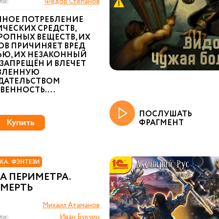
ли:
Федор Степанов
ННОЕ ПОТРЕБЛЕНИЕ
ЧЕСКИХ СРЕДСТВ,
РОПНЫХ ВЕЩЕСТВ, ИХ
ОВ ПРИЧИНЯЕТ ВРЕД
ЬЮ, ИХ НЕЗАКОННЫЙ
ЗАПРЕЩЁН И ВЛЕЧЕТ
ВЛЕННУЮ
ДАТЕЛЬСТВОМ
ЕННОСТЬ. ...
ПОСЛУШАТЬ
Купить
ФРАГМЕНТ
КА. ФЭНТЕЗИ
А ПЕРИМЕТРА.
СМЕРТЬ
Михаил Атаманов
ли:
Иван Букчин