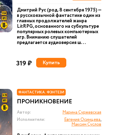
Дмитрий Рус (род. 8 сентября 1975) —
в русскоязычной фантастике один из
главных продолжателей жанра
LitRPG, основанного на субкультуре
популярных ролевых компьютерных
игр. Вниманию слушателей
предлагается аудиоверсия ш...
319 ₽
Купить
ФАНТАСТИКА. ФЭНТЕЗИ
ПРОНИКНОВЕНИЕ
Автор:
Марина Суржевская
Исполнители:
Евгения Осинцева
,
Максим Суслов