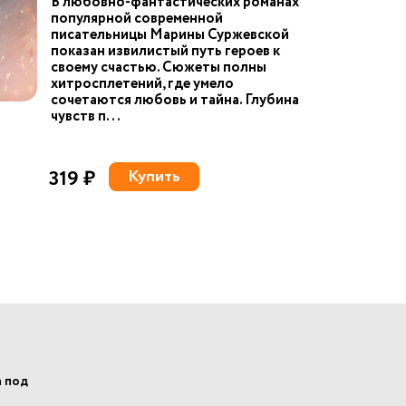
В любовно-фантастических романах
популярной современной
писательницы Марины Суржевской
показан извилистый путь героев к
своему счастью. Сюжеты полны
хитросплетений, где умело
сочетаются любовь и тайна. Глубина
чувств п...
319 ₽
Купить
а под