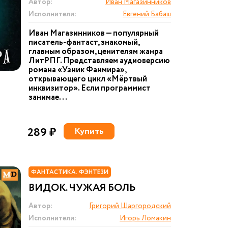
Автор:
Иван Магазинников
Исполнители:
Евгений Бабаш
Иван Магазинников — популярный
писатель-фантаст, знакомый,
главным образом, ценителям жанра
ЛитРПГ. Представляем аудиоверсию
романа «Узник Фанмира»,
открывающего цикл «Мёртвый
инквизитор». Если программист
занимае...
289 ₽
Купить
ФАНТАСТИКА. ФЭНТЕЗИ
ВИДОК. ЧУЖАЯ БОЛЬ
Автор:
Григорий Шаргородский
Исполнители:
Игорь Ломакин