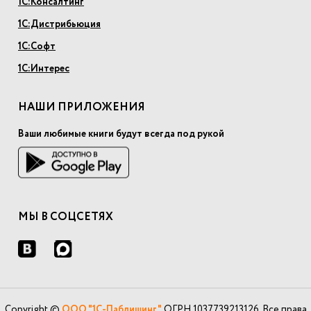
1С:Консалтинг
1С:Дистрибьюция
1С:Софт
1С:Интерес
НАШИ ПРИЛОЖЕНИЯ
Ваши любимые книги будут всегда под рукой
МЫ В СОЦСЕТЯХ
Copyright ©
ООО "1С-Паблишинг"
ОГРН 1037739213126. Все права