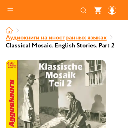
Каталог
Где купить
Аудиокниги на иностранных языках
Classical Mosaic. English Stories. Part 2
Про аудиокниги
О нас
Партнерам