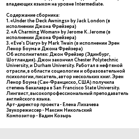
владеющих языком на уровне Intermediate.
Содержание сборника:
1. «Under the Deck Awnings» by Jack London (в
исполнении Джона Фрейзера)
2. «A Charming Woman» by Jerome K. Jerome (в
исполнении Джона Фрейзера)
3. «Eve's Diary» by Mark Twain (в исполнении Эрен
Ленор Боума и Джона Фрейзера)
Об исполнителях: Джон Фрейзер (Эдинбург,
Шотландия). Джон закончил Chester Polytechnic
University, и Durham University. Работал в нефтяной
отрасли, в области социологии и образовательной
психологии, писатель, автор нескольких книг. Эрен
Ленор Боума (Сан-Франциско, США) получила
степень бакалавра в San Francisco State University.
Лингвист, высокопрофессиональный преподаватель
английского языка.
Арт-директор проекта - Елена Лихачева
Звукорежиссер - Максим Никольский
Композитор - Вадим Козырь