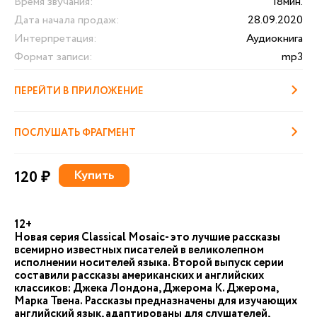
Время звучания:
18мин.
Дата начала продаж:
28.09.2020
Интерпретация:
Аудиокнига
Формат записи:
mp3
ПЕРЕЙТИ В ПРИЛОЖЕНИЕ
ПОСЛУШАТЬ ФРАГМЕНТ
120 ₽
Купить
12+
Новая серия Сlassical Mosaic- это лучшие рассказы
всемирно известных писателей в великолепном
исполнении носителей языка. Второй выпуск серии
составили рассказы американских и английских
классиков: Джека Лондона, Джерома К. Джерома,
Марка Твена. Рассказы предназначены для изучающих
английский язык, адаптированы для слушателей,