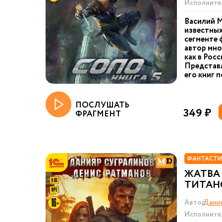
Исполните
Василий М
известных
сегменте 
автор мно
как в Росс
Представл
его книг п
ПОСЛУШАТЬ
349 ₽
ФРАГМЕНТ
ФАНТАСТИ
ЖАТВА 
ТИТАН
Автор:
Дания
Исполните