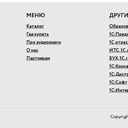
МЕНЮ
ДРУГИ
Каталог
Образов
Где купить
1С:Пред
Про аудиокниги
1С отра
О нас
ИТС.1С.
Партнерам
БУХ.1С.r
1С:Конс
1С:Дист
1С:Софт
1С:Инте
Copyrig