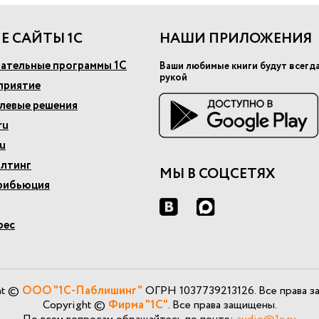
Е САЙТЫ 1С
НАШИ ПРИЛОЖЕНИЯ
ательные программы 1С
Ваши любимые книги будут всегд
рукой
приятие
слевые решения
ru
u
алтинг
МЫ В СОЦСЕТЯХ
рибьюция
рес
ht ©
ООО "1С-Паблишинг"
ОГРН 1037739213126. Все права з
Copyright ©
Фирма "1С"
. Все права защищены.