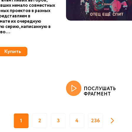
талантливых авторов,
авших немало совместных
ных проектов в разных
редставляем в
мате их очередную
ю серию, написанную в
во...
Купить
ПОСЛУШАТЬ
ФРАГМЕНТ
1
2
3
4
236