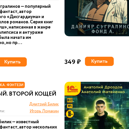
гралинов — популярный
фантаст, автор
ого «Дисгардиума» и
клов романов. Серия книг
ш», написанная в жанре
липсиса и антураже
была начата им
о, но пр...
349 ₽
Купить
Купить
КА. ФЭНТЕЗИ
ЫЙ. ВТОРОЙ КОЩЕЙ
Дмитрий Билик
ли:
Игорь Ломакин
илик — известный
фантаст, автор нескольких