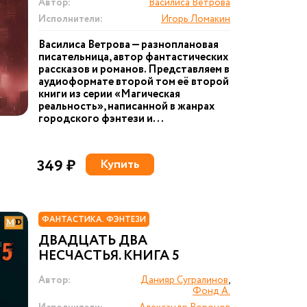
Автор:
Василиса Ветрова
Исполнители:
Игорь Ломакин
Василиса Ветрова — разноплановая
писательница, автор фантастических
рассказов и романов. Представляем в
аудиоформате второй том её второй
книги из серии «Магическая
реальность», написанной в жанрах
городского фэнтези и...
349 ₽
Купить
ФАНТАСТИКА. ФЭНТЕЗИ
ДВАДЦАТЬ ДВА
НЕСЧАСТЬЯ. КНИГА 5
Автор:
Данияр Сугралинов
,
Фонд А.