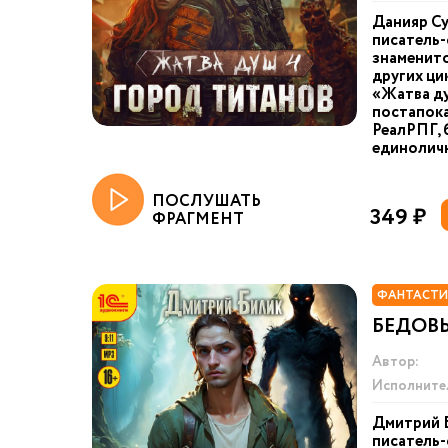
Данияр Су
писатель-
знаменит
других ци
«Жатва ду
постапока
РеалРПГ, 
единоличн
ПОСЛУШАТЬ
349 ₽
ФРАГМЕНТ
ФАНТАСТИ
БЕДОВ
Автор:
Исполните
Дмитрий Б
писатель-