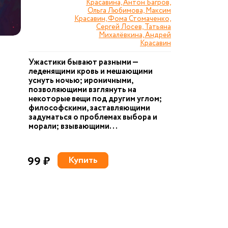
Красавина, Антон Багров,
Ольга Любимова, Максим
Красавин, Фома Стомаченко,
Сергей Лосев, Татьяна
Михалёвкина, Андрей
Красавин
Ужастики бывают разными —
леденящими кровь и мешающими
уснуть ночью; ироничными,
позволяющими взглянуть на
некоторые вещи под другим углом;
философскими, заставляющими
задуматься о проблемах выбора и
морали; взывающими...
99 ₽
Купить