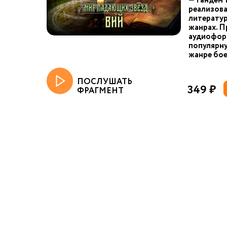
— тандем 
реализов
литератур
жанрах. П
аудиофор
популярну
жанре бое
ПОСЛУШАТЬ
349 ₽
ФРАГМЕНТ