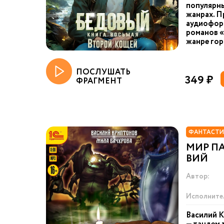
популярны
жанрах. П
аудиоформ
романов «
жанре гор
ПОСЛУШАТЬ
349 ₽
ФРАГМЕНТ
ФАНТАСТИ
МИР П
ВИЙ
Автор:
Исполните
Василий К