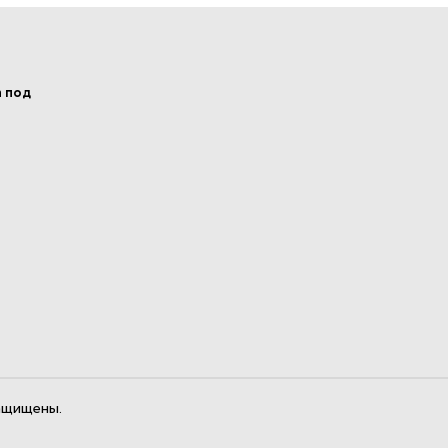
а под
ащищены.