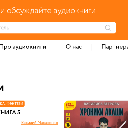
и обсуждайте аудиокниги
Про аудиокниги
О нас
Партнер
и
КА. ФЭНТЕЗИ
КНИГА 5
Василий Маханенко