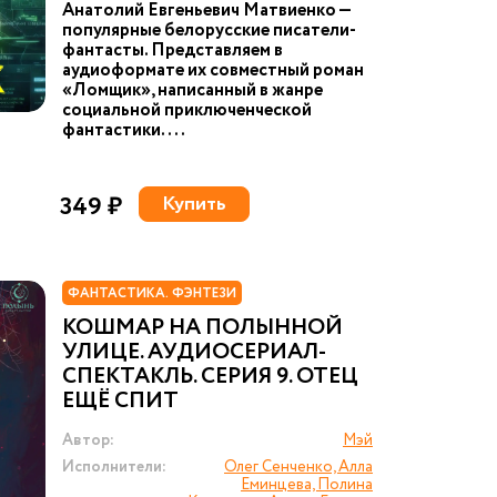
Анатолий Евгеньевич Матвиенко —
популярные белорусские писатели-
фантасты. Представляем в
аудиоформате их совместный роман
«Ломщик», написанный в жанре
социальной приключенческой
фантастики....
349 ₽
Купить
ФАНТАСТИКА. ФЭНТЕЗИ
КОШМАР НА ПОЛЫННОЙ
УЛИЦЕ. АУДИОСЕРИАЛ-
СПЕКТАКЛЬ. СЕРИЯ 9. ОТЕЦ
ЕЩЁ СПИТ
Автор:
Мэй
Исполнители:
Олег Сенченко, Алла
Еминцева, Полина