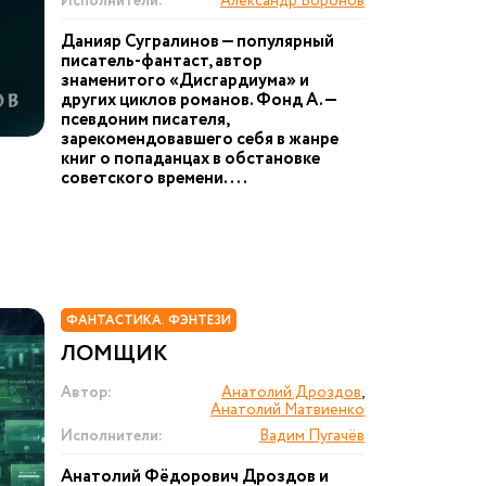
Исполнители:
Александр Воронов
Данияр Сугралинов — популярный
писатель-фантаст, автор
знаменитого «Дисгардиума» и
других циклов романов. Фонд А. —
псевдоним писателя,
зарекомендовавшего себя в жанре
книг о попаданцах в обстановке
советского времени....
ФАНТАСТИКА. ФЭНТЕЗИ
ЛОМЩИК
Автор:
Анатолий Дроздов
,
Анатолий Матвиенко
Исполнители:
Вадим Пугачёв
Анатолий Фёдорович Дроздов и