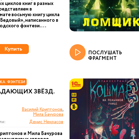
х циклов книг в разных
редставляем в
ате восьмую книгу цикла
Бедовый», написанного в
одского фэнтези. ...
Купить
ПОСЛУШАТЬ
ФРАГМЕНТ
КА. ФЭНТЕЗИ
АДАЮЩИХ ЗВЁЗД.
Василий Криптонов
,
Мила Бачурова
ли:
Денис Некрасов
риптонов и Мила Бачурова