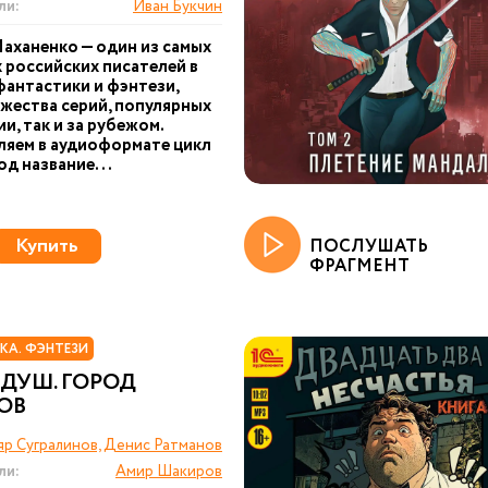
ли:
Иван Букчин
аханенко — один из самых
 российских писателей в
фантастики и фэнтези,
жества серий, популярных
ии, так и за рубежом.
яем в аудиоформате цикл
од название...
Купить
ПОСЛУШАТЬ
ФРАГМЕНТ
КА. ФЭНТЕЗИ
ДУШ. ГОРОД
ОВ
р Сугралинов, Денис Ратманов
ли:
Амир Шакиров