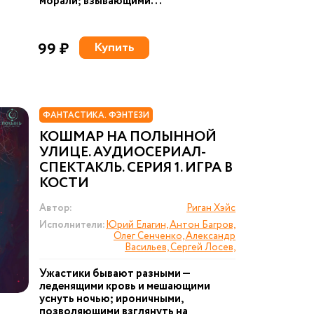
морали; взывающими...
99 ₽
Купить
ФАНТАСТИКА. ФЭНТЕЗИ
КОШМАР НА ПОЛЫННОЙ
УЛИЦЕ. АУДИОСЕРИАЛ-
СПЕКТАКЛЬ. СЕРИЯ 1. ИГРА В
КОСТИ
Автор:
Риган Хэйс
Исполнители:
Юрий Елагин, Антон Багров,
Олег Сенченко, Александр
Васильев, Сергей Лосев,
Ужастики бывают разными —
леденящими кровь и мешающими
уснуть ночью; ироничными,
позволяющими взглянуть на