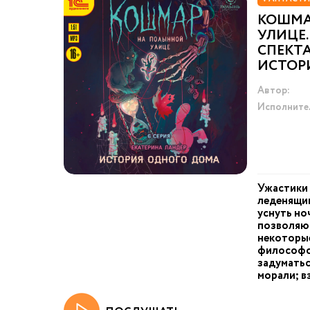
КОШМА
УЛИЦЕ.
СПЕКТА
ИСТОР
Автор:
Исполните
Ужастики
леденящи
уснуть но
позволяю
некоторые
философс
задуматьс
морали; в