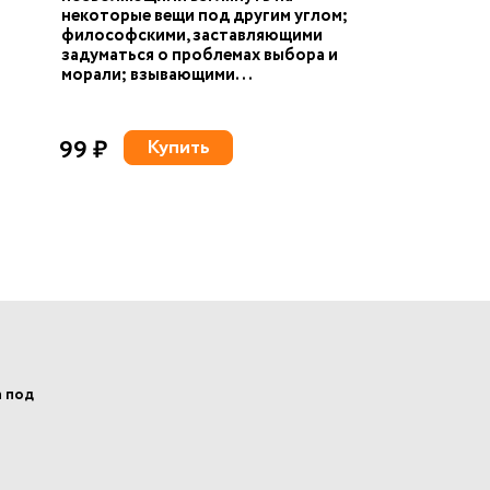
некоторые вещи под другим углом;
философскими, заставляющими
задуматься о проблемах выбора и
морали; взывающими...
99 ₽
Купить
а под