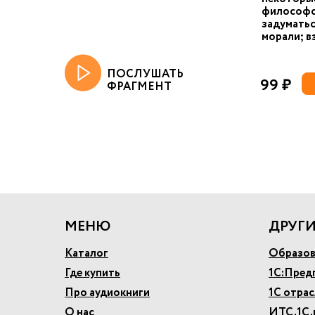
философс
задуматьс
морали; в
ПОСЛУШАТЬ
99 ₽
ФРАГМЕНТ
МЕНЮ
ДРУГИ
Каталог
Образов
Где купить
1С:Пред
Про аудиокниги
1С отра
О нас
ИТС.1С.