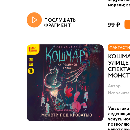
морали; в
ПОСЛУШАТЬ
99 ₽
ФРАГМЕНТ
ФАНТАСТИ
КОШМА
УЛИЦЕ.
СПЕКТА
МОНСТ
Автор:
Исполните
Ужастики
леденящи
уснуть но
позволяю
некоторые