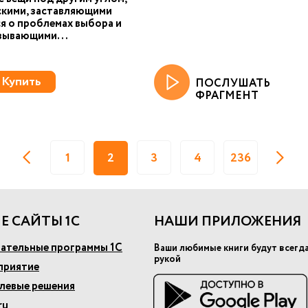
кими, заставляющими
я о проблемах выбора и
зывающими...
Купить
ПОСЛУШАТЬ
ФРАГМЕНТ
1
2
3
4
236
Е САЙТЫ 1С
НАШИ ПРИЛОЖЕНИЯ
ательные программы 1С
Ваши любимые книги будут всегд
рукой
приятие
слевые решения
ru