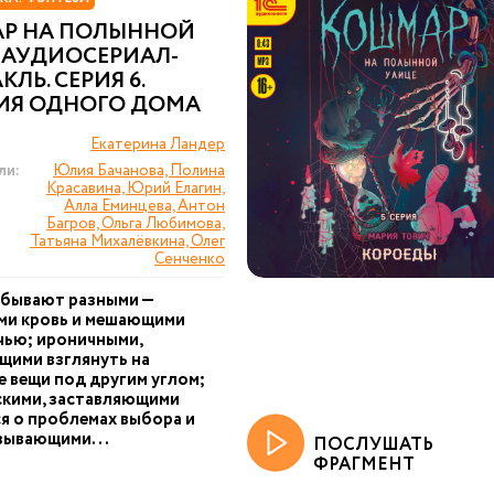
Р НА ПОЛЫННОЙ
 АУДИОСЕРИАЛ-
КЛЬ. СЕРИЯ 6.
ИЯ ОДНОГО ДОМА
Екатерина Ландер
ли:
Юлия Бачанова, Полина
Красавина, Юрий Елагин,
Алла Еминцева, Антон
Багров, Ольга Любимова,
Татьяна Михалёвкина, Олег
Сенченко
 бывают разными —
ми кровь и мешающими
чью; ироничными,
щими взглянуть на
 вещи под другим углом;
кими, заставляющими
я о проблемах выбора и
зывающими...
ПОСЛУШАТЬ
ФРАГМЕНТ