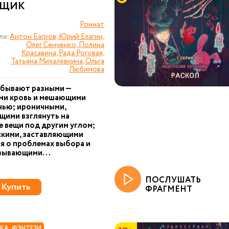
РЩИК
Роннат
ли:
Антон Багров, Юрий Елагин,
Олег Сенченко, Полина
Красавина, Рада Роговая,
Татьяна Михалёвкина, Ольга
Любимова
 бывают разными —
ми кровь и мешающими
чью; ироничными,
щими взглянуть на
 вещи под другим углом;
кими, заставляющими
я о проблемах выбора и
зывающими...
ПОСЛУШАТЬ
Купить
ФРАГМЕНТ
КА. ФЭНТЕЗИ