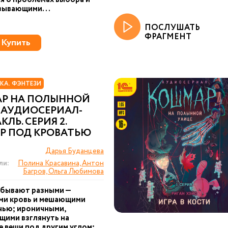
зывающими...
ПОСЛУШАТЬ
ФРАГМЕНТ
Купить
КА. ФЭНТЕЗИ
Р НА ПОЛЫННОЙ
 АУДИОСЕРИАЛ-
КЛЬ. СЕРИЯ 2.
Р ПОД КРОВАТЬЮ
Дарья Буданцева
ли:
Полина Красавина, Антон
Багров, Ольга Любимова
 бывают разными —
ми кровь и мешающими
чью; ироничными,
щими взглянуть на
 вещи под другим углом;