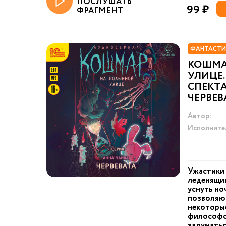
ПОСЛУШАТЬ
99 ₽
ФРАГМЕНТ
ФАНТАСТИ
КОШМА
УЛИЦЕ.
СПЕКТА
ЧЕРВЕВ
Автор:
Исполните
Ужастики
леденящи
уснуть но
позволяю
некоторые
философс
задуматьс