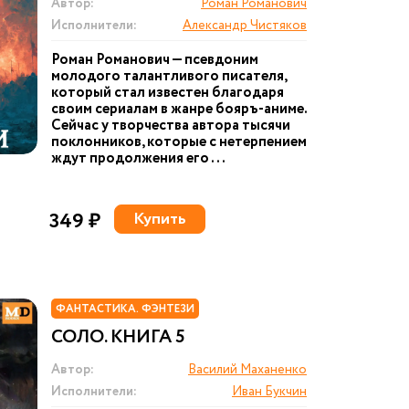
Автор:
Роман Романович
Исполнители:
Александр Чистяков
Роман Романович — псевдоним
молодого талантливого писателя,
который стал известен благодаря
своим сериалам в жанре бояръ-аниме.
Сейчас у творчества автора тысячи
поклонников, которые с нетерпением
ждут продолжения его ...
349 ₽
Купить
ФАНТАСТИКА. ФЭНТЕЗИ
СОЛО. КНИГА 5
Автор:
Василий Маханенко
Исполнители:
Иван Букчин