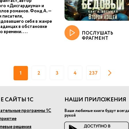
фантаст, автор
ого «Дисгардиума» и
клов романов. Фонд А. —
 писателя,
довавшего себя в жанре
паданцах в обстановке
о времени....
ПОСЛУШАТЬ
ФРАГМЕНТ
1
2
3
4
237
Е САЙТЫ 1С
НАШИ ПРИЛОЖЕНИЯ
ательные программы 1С
Ваши любимые книги будут всегд
рукой
приятие
слевые решения