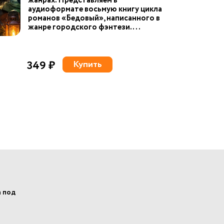
жанрах. Представляем в
аудиоформате восьмую книгу цикла
романов «Бедовый», написанного в
жанре городского фэнтези. ...
349 ₽
Купить
а под