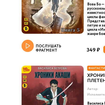
Вова Бо —
русскоязы
известнос
циклы фан
Представ
пятую и з
цикла «Ин
жанре бое
ПОСЛУШАТЬ
349 ₽
ФРАГМЕНТ
ФАНТАСТИ
ХРОНИ
ПЛЕТЕ
Автор:
Исполните
Василиса 