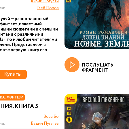
Юрий Погуляй
ли:
Глеб Попов
уляй — разноплановый
фантаст, известный
ьными сюжетами и смелыми
нтами с различными
За что и любим читателями
лями. Представляем в
ате первую книгу его
ПОСЛУШАТЬ
ФРАГМЕНТ
Купить
КА. ФЭНТЕЗИ
ИЯ. КНИГА 5
Вова Бо
ли:
Вадим Пугачёв