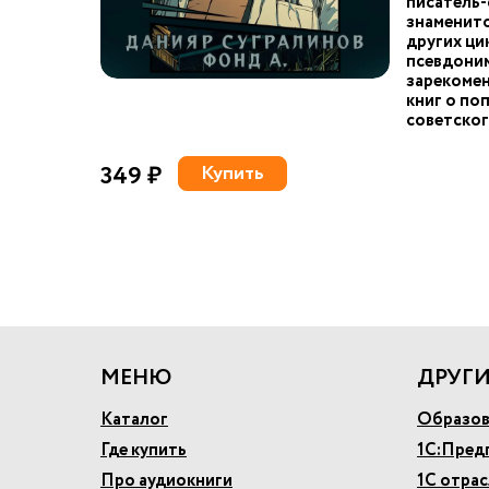
писатель-
знаменит
других ци
псевдоним
зарекомен
книг о по
советског
349 ₽
Купить
МЕНЮ
ДРУГИ
Каталог
Образов
Где купить
1С:Пред
Про аудиокниги
1С отра