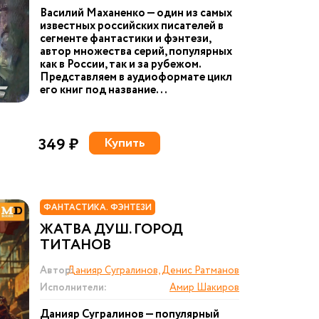
Василий Маханенко — один из самых
известных российских писателей в
сегменте фантастики и фэнтези,
автор множества серий, популярных
как в России, так и за рубежом.
Представляем в аудиоформате цикл
его книг под название...
349 ₽
Купить
ФАНТАСТИКА. ФЭНТЕЗИ
ЖАТВА ДУШ. ГОРОД
ТИТАНОВ
Автор:
Данияр Сугралинов, Денис Ратманов
Исполнители:
Амир Шакиров
Данияр Сугралинов — популярный