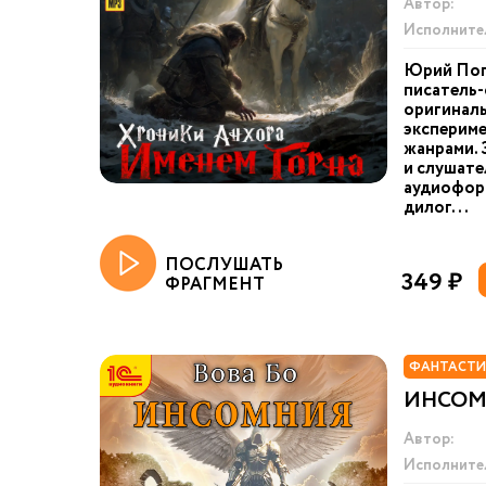
Автор:
Исполните
Юрий Пог
писатель-
оригинал
экспериме
жанрами. 
и слушате
аудиоформ
дилог...
ПОСЛУШАТЬ
349 ₽
ФРАГМЕНТ
ФАНТАСТИ
ИНСОМН
Автор:
Исполните