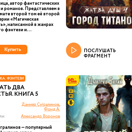
ица, автор фантастических
 и романов. Представляем в
ате второй том её второй
серии «Магическая
ь», написанной в жанрах
о фэнтези и...
Купить
ПОСЛУШАТЬ
ФРАГМЕНТ
КА. ФЭНТЕЗИ
АТЬ ДВА
ТЬЯ. КНИГА 5
Данияр Сугралинов
,
Фонд А.
ли:
Александр Воронов
гралинов — популярный