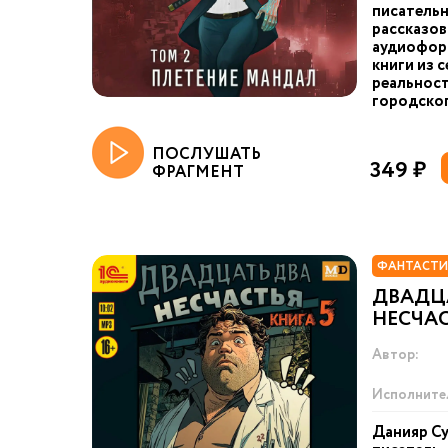
писательн
рассказов
аудиоформ
книги из 
реальност
городског
ПОСЛУШАТЬ
349 ₽
ФРАГМЕНТ
ФАНТАСТИ
ДВАДЦ
НЕСЧАС
Автор:
Исполните
Данияр Су