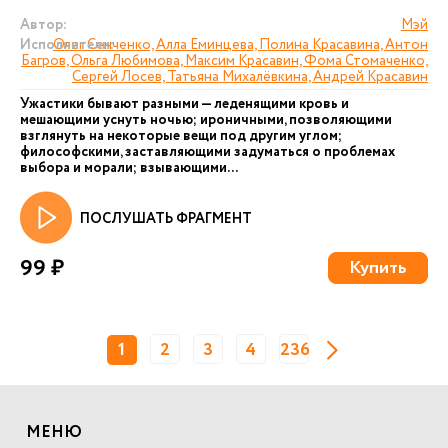
Автор:
Мэй
Исполнители:
Олег Сенченко, Алла Еминцева, Полина Красавина, Антон
Багров, Ольга Любимова, Максим Красавин, Фома Стомаченко,
Сергей Лосев, Татьяна Михалёвкина, Андрей Красавин
Ужастики бывают разными — леденящими кровь и
мешающими уснуть ночью; ироничными, позволяющими
взглянуть на некоторые вещи под другим углом;
философскими, заставляющими задуматься о проблемах
выбора и морали; взывающими...
ПОСЛУШАТЬ ФРАГМЕНТ
99 ₽
Купить
1
2
3
4
236
МЕНЮ