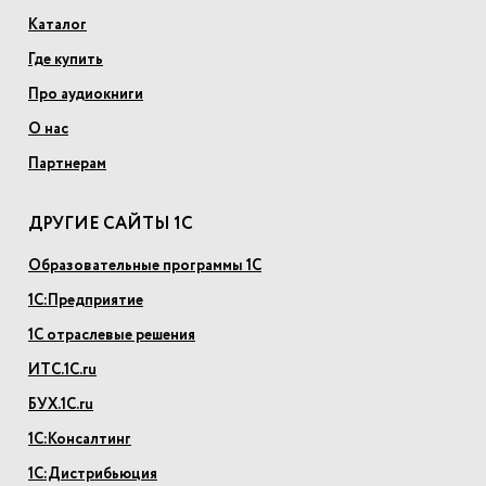
Каталог
Где купить
Про аудиокниги
О нас
Партнерам
ДРУГИЕ САЙТЫ 1С
Образовательные программы 1С
1С:Предприятие
1С отраслевые решения
ИТС.1С.ru
БУХ.1С.ru
1С:Консалтинг
1С:Дистрибьюция