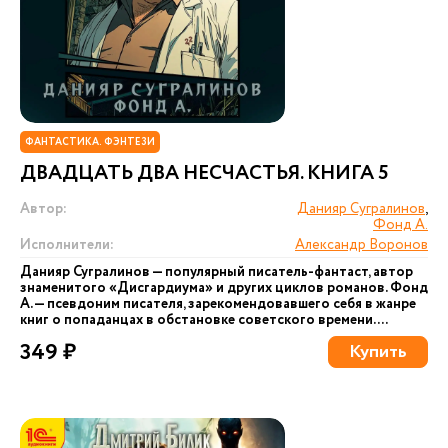
ФАНТАСТИКА. ФЭНТЕЗИ
ДВАДЦАТЬ ДВА НЕСЧАСТЬЯ. КНИГА 5
Автор:
Данияр Сугралинов
,
Фонд А.
Исполнители:
Александр Воронов
Данияр Сугралинов — популярный писатель-фантаст, автор
знаменитого «Дисгардиума» и других циклов романов. Фонд
А. — псевдоним писателя, зарекомендовавшего себя в жанре
книг о попаданцах в обстановке советского времени....
349 ₽
Купить