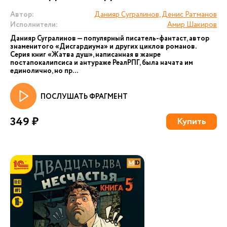
Автор:
Данияр Сугралинов, Денис Ратманов
Исполнители:
Амир Шакиров
Данияр Сугралинов — популярный писатель-фантаст, автор
знаменитого «Дисгардиума» и других циклов романов.
Серия книг «Жатва душ», написанная в жанре
постапокалипсиса и антураже РеалРПГ, была начата им
единолично, но пр...
ПОСЛУШАТЬ ФРАГМЕНТ
349 ₽
Купить