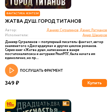
ФАНТАСТИКА. ФЭНТЕЗИ
ЖАТВА ДУШ. ГОРОД ТИТАНОВ
Автор:
Данияр Сугралинов, Денис Ратманов
Исполнители:
Амир Шакиров
Данияр Сугралинов — популярный писатель-фантаст, автор
знаменитого «Дисгардиума» и других циклов романов.
Серия книг «Жатва душ», написанная в жанре
постапокалипсиса и антураже РеалРПГ, была начата им
единолично, но пр...
ПОСЛУШАТЬ ФРАГМЕНТ
349 ₽
Купить