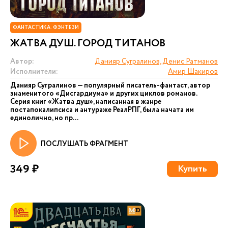
ФАНТАСТИКА. ФЭНТЕЗИ
ЖАТВА ДУШ. ГОРОД ТИТАНОВ
Автор:
Данияр Сугралинов, Денис Ратманов
Исполнители:
Амир Шакиров
Данияр Сугралинов — популярный писатель-фантаст, автор
знаменитого «Дисгардиума» и других циклов романов.
Серия книг «Жатва душ», написанная в жанре
постапокалипсиса и антураже РеалРПГ, была начата им
единолично, но пр...
ПОСЛУШАТЬ ФРАГМЕНТ
349 ₽
Купить