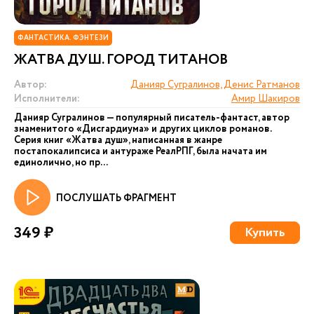
ФАНТАСТИКА. ФЭНТЕЗИ
ЖАТВА ДУШ. ГОРОД ТИТАНОВ
Автор:
Данияр Сугралинов, Денис Ратманов
Исполнители:
Амир Шакиров
Данияр Сугралинов — популярный писатель-фантаст, автор
знаменитого «Дисгардиума» и других циклов романов.
Серия книг «Жатва душ», написанная в жанре
постапокалипсиса и антураже РеалРПГ, была начата им
единолично, но пр...
ПОСЛУШАТЬ ФРАГМЕНТ
349 ₽
Купить