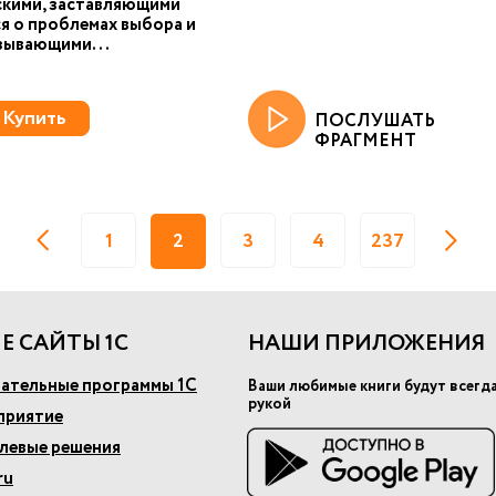
кими, заставляющими
я о проблемах выбора и
зывающими...
Купить
ПОСЛУШАТЬ
ФРАГМЕНТ
1
2
3
4
237
Е САЙТЫ 1С
НАШИ ПРИЛОЖЕНИЯ
ательные программы 1С
Ваши любимые книги будут всегд
рукой
приятие
слевые решения
ru