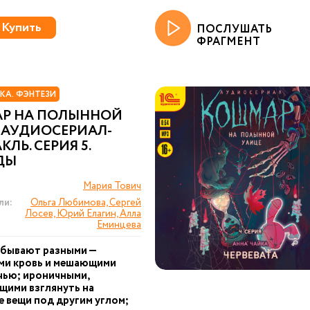
Купить
ПОСЛУШАТЬ
ФРАГМЕНТ
КА. ФЭНТЕЗИ
Р НА ПОЛЫННОЙ
 АУДИОСЕРИАЛ-
КЛЬ. СЕРИЯ 5.
ДЫ
Мария Тович
ли:
Ольга Любимова, Сергей
Лосев, Юрий Елагин, Алла
Еминцева
 бывают разными —
ми кровь и мешающими
чью; ироничными,
щими взглянуть на
 вещи под другим углом;