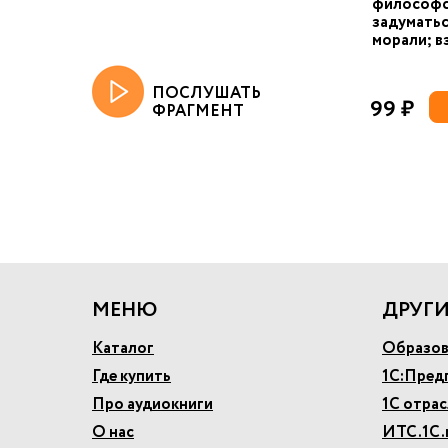
философс
задуматьс
морали; в
ПОСЛУШАТЬ
99 ₽
ФРАГМЕНТ
МЕНЮ
ДРУГИ
Каталог
Образов
Где купить
1С:Пред
Про аудиокниги
1С отра
О нас
ИТС.1С.