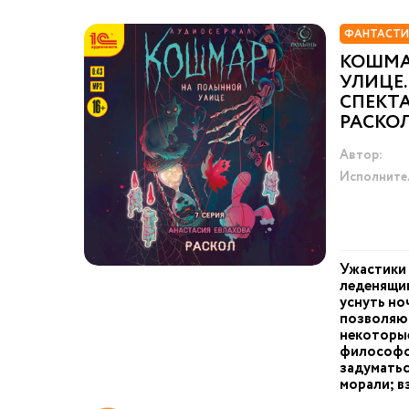
ФАНТАСТИ
КОШМА
УЛИЦЕ.
СПЕКТАК
РАСКО
Автор:
Исполните
Ужастики
леденящи
уснуть но
позволяю
некоторые
философс
задуматьс
морали; в