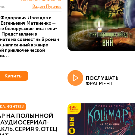
ли:
Вадим Пугачёв
 Фёдорович Дроздов и
Евгеньевич Матвиенко —
е белорусские писатели-
 Представляем в
мате их совместный роман
 написанный в жанре
ой приключенческой
и....
Купить
ПОСЛУШАТЬ
ФРАГМЕНТ
КА. ФЭНТЕЗИ
Р НА ПОЛЫННОЙ
 АУДИОСЕРИАЛ-
КЛЬ. СЕРИЯ 9. ОТЕЦ