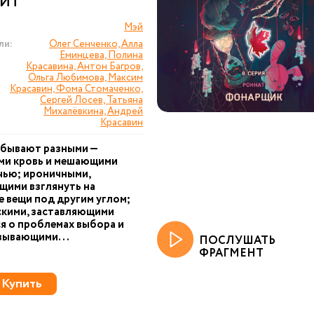
ПИТ
Мэй
ли:
Олег Сенченко, Алла
Еминцева, Полина
Красавина, Антон Багров,
Ольга Любимова, Максим
Красавин, Фома Стомаченко,
Сергей Лосев, Татьяна
Михалёвкина, Андрей
Красавин
 бывают разными —
ми кровь и мешающими
чью; ироничными,
щими взглянуть на
 вещи под другим углом;
кими, заставляющими
я о проблемах выбора и
зывающими...
ПОСЛУШАТЬ
ФРАГМЕНТ
Купить