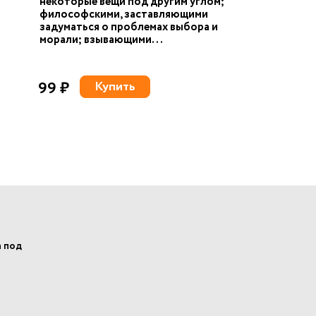
некоторые вещи под другим углом;
философскими, заставляющими
задуматься о проблемах выбора и
морали; взывающими...
99 ₽
Купить
а под