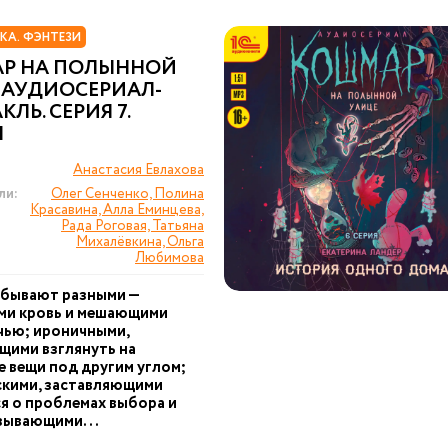
КА. ФЭНТЕЗИ
Р НА ПОЛЫННОЙ
 АУДИОСЕРИАЛ-
ЛЬ. СЕРИЯ 7.
Л
Анастасия Евлахова
ли:
Олег Сенченко, Полина
Красавина, Алла Еминцева,
Рада Роговая, Татьяна
Михалёвкина, Ольга
Любимова
 бывают разными —
ми кровь и мешающими
чью; ироничными,
щими взглянуть на
 вещи под другим углом;
кими, заставляющими
я о проблемах выбора и
зывающими...