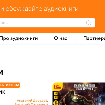
и обсуждайте аудиокниги
Про аудиокниги
О нас
Партнер
и
КА. ФЭНТЕЗИ
ИК
Анатолий Дроздов
,
Анатолий Матвиенко