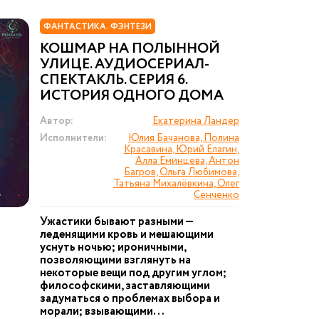
ФАНТАСТИКА. ФЭНТЕЗИ
КОШМАР НА ПОЛЫННОЙ
УЛИЦЕ. АУДИОСЕРИАЛ-
СПЕКТАКЛЬ. СЕРИЯ 6.
ИСТОРИЯ ОДНОГО ДОМА
Автор:
Екатерина Ландер
Исполнители:
Юлия Бачанова, Полина
Красавина, Юрий Елагин,
Алла Еминцева, Антон
Багров, Ольга Любимова,
Татьяна Михалёвкина, Олег
Сенченко
Ужастики бывают разными —
леденящими кровь и мешающими
уснуть ночью; ироничными,
позволяющими взглянуть на
некоторые вещи под другим углом;
философскими, заставляющими
задуматься о проблемах выбора и
морали; взывающими...