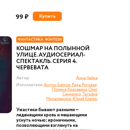
99 ₽
Купить
ФАНТАСТИКА. ФЭНТЕЗИ
КОШМАР НА ПОЛЫННОЙ
УЛИЦЕ. АУДИОСЕРИАЛ-
СПЕКТАКЛЬ. СЕРИЯ 4.
ЧЕРВЕВАТА
Автор:
Анна Чайка
Исполнители:
Антон Багров, Рада Роговая,
Полина Красавина, Олег
Сенченко, Татьяна
Михалёвкина, Юрий Елагин
Ужастики бывают разными —
леденящими кровь и мешающими
уснуть ночью; ироничными,
позволяющими взглянуть на