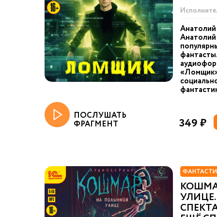
Исполните
Анатолий
Анатолий 
популярны
фантасты.
аудиофор
«Ломщик»,
социальн
фантастик
ПОСЛУШАТЬ
349 ₽
ФРАГМЕНТ
ФАНТАСТИ
КОШМА
УЛИЦЕ.
СПЕКТА