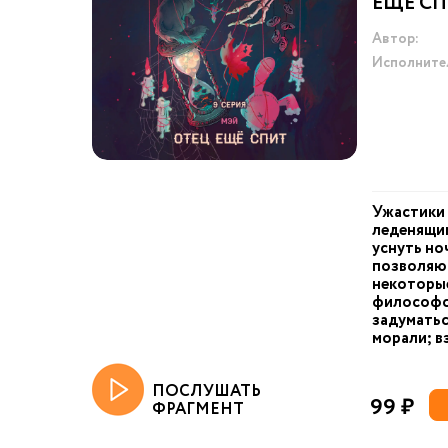
ЕЩЁ С
Автор:
Исполните
Ужастики
леденящи
уснуть но
позволяю
некоторые
философс
задуматьс
морали; в
ПОСЛУШАТЬ
99 ₽
ФРАГМЕНТ