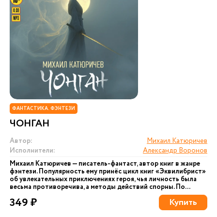
ФАНТАСТИКА. ФЭНТЕЗИ
ЧОНГАН
Автор:
Михаил Катюричев
Исполнители:
Александр Воронов
Михаил Катюричев — писатель-фантаст, автор книг в жанре
фэнтези. Популярность ему принёс цикл книг «Эквилибрист»
об увлекательных приключениях героя, чья личность была
весьма противоречива, а методы действий спорны. По...
349 ₽
Купить