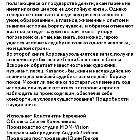
полагающиеся от государства деньги, а сам парень не
имеет никаких шансов на достойную жизнь. Однако
теперь всё поменяется, ведь внутри него человек с
умом, образованием, а главное, жизненным опытом и
знанием истории. Борису чудесным образом отменяют
диагноз, он идёт служить в элитные в ту пору
погранвойска, а там, как знать, возможно, герою
удастся изменить судьбу не только одного человека,
но и целой страны.
Во второй книге Коровка увольняется в запас, получив
во время службы звание Героя Советского Союза.
Вскоре он обретает известность как художник,
музыкант, певец. Казалось бы, живи и наслаждайся, но
знание о дальнейшей судьбе страны не даёт Борису
покоя. Может ли песчинка постараться изменить ход
истории, или лучше остаться в стороне и просто
наблюдать за происходящим, обеспечив себе
комфортные условия существования? Подробности —
в аудиокниге.
Исполняет Константин Бережной
Обложка Сергея Колесникова
Производство студии MDM-Vision
Генеральный продюсер Андрей Лобзов
Продюсер постпродакшн Юрий Греков