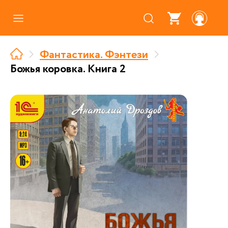
Каталог
Фантастика. Фэнтези
Где купить
Божья коровка. Книга 2
Про аудиокниги
О нас
Партнерам