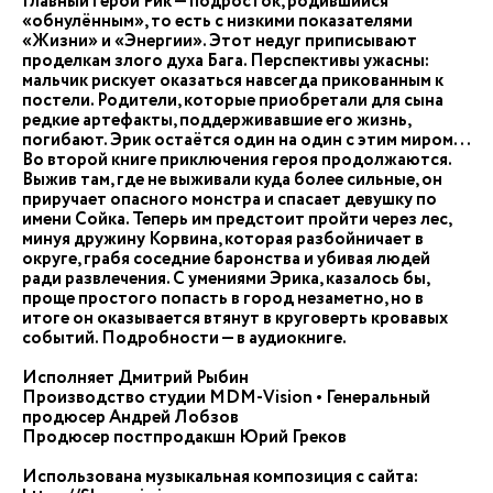
Главный герой Рик — подросток, родившийся
«обнулённым», то есть с низкими показателями
«Жизни» и «Энергии». Этот недуг приписывают
проделкам злого духа Бага. Перспективы ужасны:
мальчик рискует оказаться навсегда прикованным к
постели. Родители, которые приобретали для сына
редкие артефакты, поддерживавшие его жизнь,
погибают. Эрик остаётся один на один с этим миром...
Во второй книге приключения героя продолжаются.
Выжив там, где не выживали куда более сильные, он
приручает опасного монстра и спасает девушку по
имени Сойка. Теперь им предстоит пройти через лес,
минуя дружину Корвина, которая разбойничает в
округе, грабя соседние баронства и убивая людей
ради развлечения. С умениями Эрика, казалось бы,
проще простого попасть в город незаметно, но в
итоге он оказывается втянут в круговерть кровавых
событий. Подробности — в аудиокниге.
Исполняет Дмитрий Рыбин
Производство студии MDM-Vision • Генеральный
продюсер Андрей Лобзов
Продюсер постпродакшн Юрий Греков
Использована музыкальная композиция с сайта: