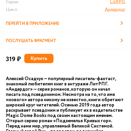
Серия:
LitRPG
Цикл:
Андердог
ПЕРЕЙТИ В ПРИЛОЖЕНИЕ
ПОСЛУШАТЬ ФРАГМЕНТ
319 ₽
Купить
Алексей Осадчук — популярный писатель-фантаст,
знакомый любителям книг в антураже ЛитРПГ.
«Андердог» — серия романов, которую он начал
писать под псевдонимом. Несмотря на то, что имя
«нового» автора никому не известно, книги обретают
широкий круг читателей. Осенью 2019 года автор
раскрывает псевдоним и публикует их в издательстве
Magic Dome Books под своим настоящим именем.
Открыл серию роман «Подземелья Кривых гор».
Перед нами мир, управляемый Великой Системой.