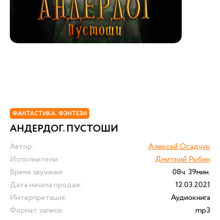
ФАНТАСТИКА. ФЭНТЕЗИ
АНДЕРДОГ. ПУСТОШИ
Автор:
Алексей Осадчук
Исполнители:
Дмитрий Рыбин
Время звучания:
08ч. 39мин.
Дата начала продаж:
12.03.2021
Интерпретация:
Аудиокнига
Формат записи:
mp3