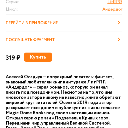
Серия:
LitRPG
Цикл:
Андердог
ПЕРЕЙТИ В ПРИЛОЖЕНИЕ
ПОСЛУШАТЬ ФРАГМЕНТ
319 ₽
Купить
Алексей Осадчук — популярный писатель-фантаст,
знакомый любителям книг в антураже ЛитРПГ.
«Андердог» — серия романов, которую он начал
писать под псевдонимом. Несмотря на то, что имя
«нового» автора никому не известно, книги обретают
широкий круг читателей. Осенью 2019 года автор
раскрывает псевдоним и публикует их в издательстве
Magic Dome Books под своим настоящим именем.
Открыл серию роман «Подземелья Кривых гор».
Перед нами мир, управляемый Великой Системой.