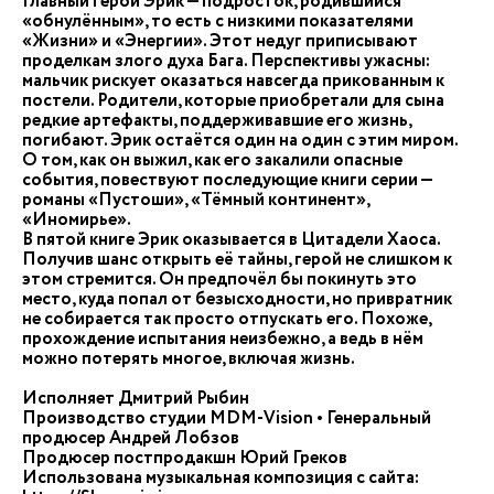
Главный герой Эрик — подросток, родившийся
«обнулённым», то есть с низкими показателями
«Жизни» и «Энергии». Этот недуг приписывают
проделкам злого духа Бага. Перспективы ужасны:
мальчик рискует оказаться навсегда прикованным к
постели. Родители, которые приобретали для сына
редкие артефакты, поддерживавшие его жизнь,
погибают. Эрик остаётся один на один с этим миром.
О том, как он выжил, как его закалили опасные
события, повествуют последующие книги серии —
романы «Пустоши», «Тёмный континент»,
«Иномирье».
В пятой книге Эрик оказывается в Цитадели Хаоса.
Получив шанс открыть её тайны, герой не слишком к
этом стремится. Он предпочёл бы покинуть это
место, куда попал от безысходности, но привратник
не собирается так просто отпускать его. Похоже,
прохождение испытания неизбежно, а ведь в нём
можно потерять многое, включая жизнь.
Исполняет Дмитрий Рыбин
Производство студии MDM-Vision • Генеральный
продюсер Андрей Лобзов
Продюсер постпродакшн Юрий Греков
Использована музыкальная композиция с сайта: