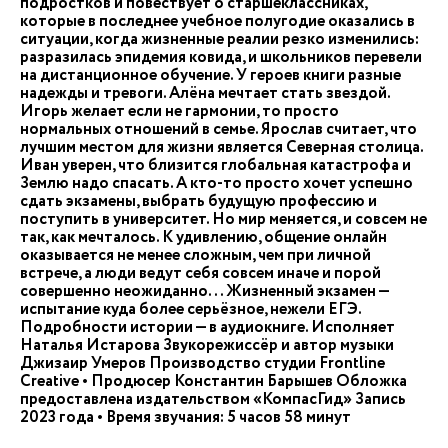
подростков и повествует о старшеклассниках,
которые в последнее учебное полугодие оказались в
ситуации, когда жизненные реалии резко изменились:
разразилась эпидемия ковида, и школьников перевели
на дистанционное обучение. У героев книги разные
надежды и тревоги. Алёна мечтает стать звездой.
Игорь желает если не гармонии, то просто
нормальных отношений в семье. Ярослав считает, что
лучшим местом для жизни является Северная столица.
Иван уверен, что близится глобальная катастрофа и
Землю надо спасать. А кто-то просто хочет успешно
сдать экзамены, выбрать будущую профессию и
поступить в университет. Но мир меняется, и совсем не
так, как мечталось. К удивлению, общение онлайн
оказывается не менее сложным, чем при личной
встрече, а люди ведут себя совсем иначе и порой
совершенно неожиданно... Жизненный экзамен —
испытание куда более серьёзное, нежели ЕГЭ.
Подробности истории — в аудиокниге. Исполняет
Наталья Истарова Звукорежиссёр и автор музыки
Джизаир Умеров Производство студии Frontline
Creative • Продюсер Константин Барышев Обложка
предоставлена издательством «КомпасГид» Запись
2023 года • Время звучания: 5 часов 58 минут