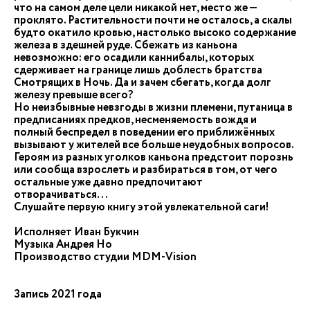
что на самом деле цели никакой нет, место же —
проклято. Растительности почти не осталось, а скалы
будто окатило кровью, настолько высоко содержание
железа в здешней руде. Сбежать из каньона
невозможно: его осадили каннибалы, которых
сдерживает на границе лишь доблесть братства
Смотрящих в Ночь. Да и зачем сбегать, когда долг
железу превыше всего?
Но неизбывные невзгоды в жизни племени, путаница в
предписаниях предков, несменяемость вождя и
полный беспредел в поведении его приближённых
вызывают у жителей все больше неудобных вопросов.
Героям из разных уголков каньона предстоит порознь
или сообща взрослеть и разбираться в том, от чего
остальные уже давно предпочитают
отворачиваться...
Слушайте первую книгу этой увлекательной саги!
Исполняет Иван Букчин
Музыка Андрея Но
Производство студии MDM-Vision
Запись 2021 года