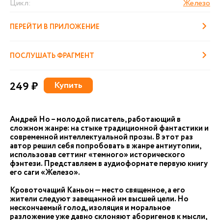
Цикл:
Железо
ПЕРЕЙТИ В ПРИЛОЖЕНИЕ
ПОСЛУШАТЬ ФРАГМЕНТ
249 ₽
Купить
Андрей Но – молодой писатель, работающий в
сложном жанре: на стыке традиционной фантастики и
современной интеллектуальной прозы. В этот раз
автор решил себя попробовать в жанре антиутопии,
использовав сеттинг «темного» исторического
фэнтези. Представляем в аудиоформате первую книгу
его саги «Железо».
Кровоточащий Каньон — место священное, а его
жители следуют завещанной им высшей цели. Но
нескончаемый голод, изоляция и моральное
разложение уже давно склоняют аборигенов к мысли,