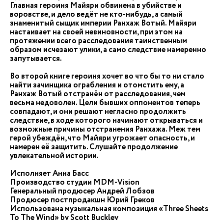
Главная героиня Майяри обвинена в убийстве и
воровстве, и дело ведёт не кто-нибудь, а самый
знаменитый сыщик империи Ранхаж Вотый. Майяри
настаивает на своей невиновности, при этом на
протяжении всего расследования таинственным
образом исчезают улики, а само следствие намеренно
запутывается.
Во второй книге героиня хочет во что бы то ни стало
найти зачинщика ограбления и отомстить ему, а
Ранхаж Вотый отстранён от расследования, чем
весьма недоволен. Цели бывших оппонентов теперь
совпадают, и они решают негласно продолжить
следствие, в ходе которого начинают открываться и
возможные причины отстранения Ранхажа. Меж тем
герой убеждён, что Майяри угрожает опасность, и
намерен её защитить. Слушайте продолжение
увлекательной истории.
Исполняет Анна Басс
Производство студии MDM-Vision
Генеральный продюсер Андрей Лобзов
Продюсер постпродакшн Юрий Греков
Использована музыкальная композиция «Three Sheets
To The Wind» by Scott Buckley