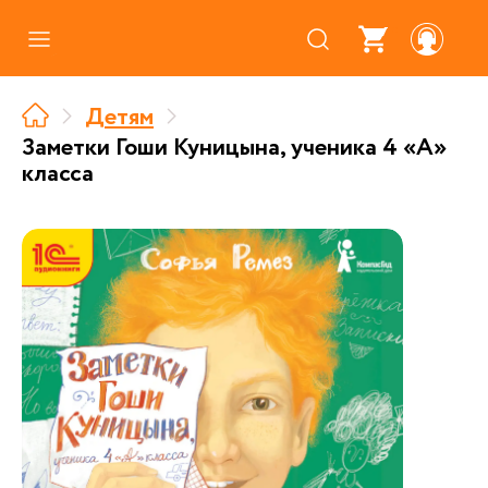
Каталог
Детям
Где купить
Заметки Гоши Куницына, ученика 4 «А»
класса
Про аудиокниги
О нас
Партнерам