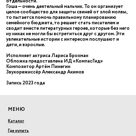
отдельности.
Гоша — очень деятельный мальчик. То он организует
целое сообщество для защиты свиней от злой молвы,
то пытается помочь правильному планированию
семейного бюджета, то решает стать писателем и
сводит вместе литературных героев, которые без него
ну никак не могли бы встретиться друг с другом. Эти
увлекательные истории с интересом послушают и
дети, и взрослые.
Исполняет актриса Лариса Брохман
Обложка предоставлена ИД «КомпасГид»
Композитор Артём Пинегин
Звукорежиссёр Александр Акимов
Запись 2023 года
МЕНЮ
Каталог
Где купить