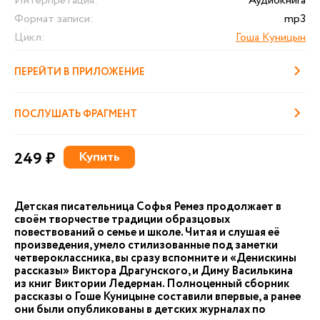
Интерпретация:
Аудиокнига
Формат записи:
mp3
Цикл:
Гоша Куницын
ПЕРЕЙТИ В ПРИЛОЖЕНИЕ
ПОСЛУШАТЬ ФРАГМЕНТ
249 ₽
Купить
Детская писательница Софья Ремез продолжает в
своём творчестве традиции образцовых
повествований о семье и школе. Читая и слушая её
произведения, умело стилизованные под заметки
четвероклассника, вы сразу вспомните и «Денискины
рассказы» Виктора Драгунского, и Диму Василькина
из книг Виктории Ледерман. Полноценный сборник
рассказы о Гоше Куницыне составили впервые, а ранее
они были опубликованы в детских журналах по