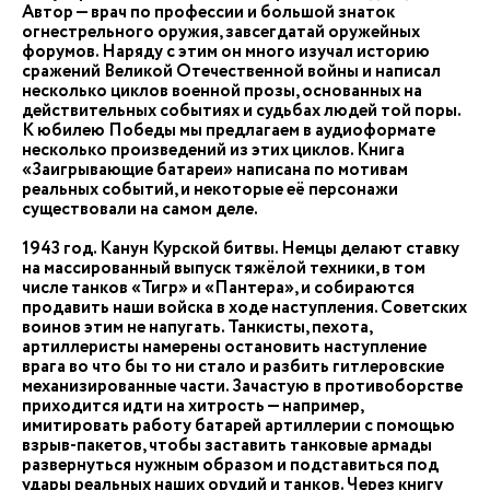
Автор — врач по профессии и большой знаток
огнестрельного оружия, завсегдатай оружейных
форумов. Наряду с этим он много изучал историю
сражений Великой Отечественной войны и написал
несколько циклов военной прозы, основанных на
действительных событиях и судьбах людей той поры.
К юбилею Победы мы предлагаем в аудиоформате
несколько произведений из этих циклов. Книга
«Заигрывающие батареи» написана по мотивам
реальных событий, и некоторые её персонажи
существовали на самом деле.
1943 год. Канун Курской битвы. Немцы делают ставку
на массированный выпуск тяжёлой техники, в том
числе танков «Тигр» и «Пантера», и собираются
продавить наши войска в ходе наступления. Советских
воинов этим не напугать. Танкисты, пехота,
артиллеристы намерены остановить наступление
врага во что бы то ни стало и разбить гитлеровские
механизированные части. Зачастую в противоборстве
приходится идти на хитрость — например,
имитировать работу батарей артиллерии с помощью
взрыв-пакетов, чтобы заставить танковые армады
развернуться нужным образом и подставиться под
удары реальных наших орудий и танков. Через книгу