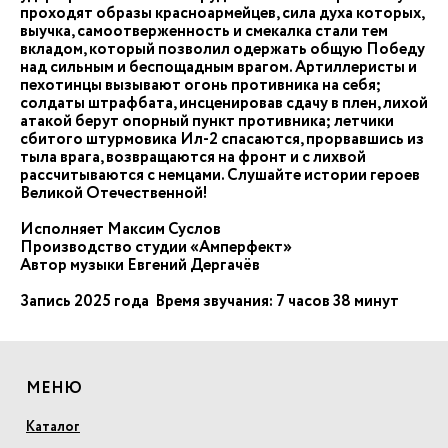
проходят образы красноармейцев, сила духа которых,
выучка, самоотверженность и смекалка стали тем
вкладом, который позволил одержать общую Победу
над сильным и беспощадным врагом. Артиллеристы и
пехотинцы вызывают огонь противника на себя;
солдаты штрафбата, инсценировав сдачу в плен, лихой
атакой берут опорный пункт противника; летчики
сбитого штурмовика Ил-2 спасаются, прорвавшись из
тыла врага, возвращаются на фронт и с лихвой
рассчитываются с немцами. Слушайте истории героев
Великой Отечественной!
Исполняет Максим Суслов
Производство студии «Амперфект»
Автор музыки Евгений Дергачёв
Запись 2025 года Время звучания: 7 часов 38 минут
МЕНЮ
Каталог