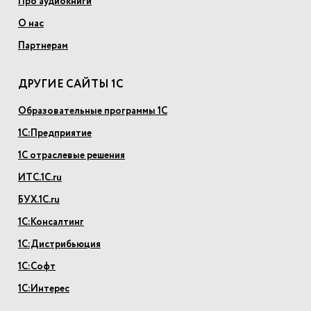
Про аудиокниги
О нас
Партнерам
ДРУГИЕ САЙТЫ 1С
Образовательные программы 1С
1С:Предприятие
1С отраслевые решения
ИТС.1С.ru
БУХ.1С.ru
1С:Консалтинг
1С:Дистрибьюция
1С:Софт
1С:Интерес