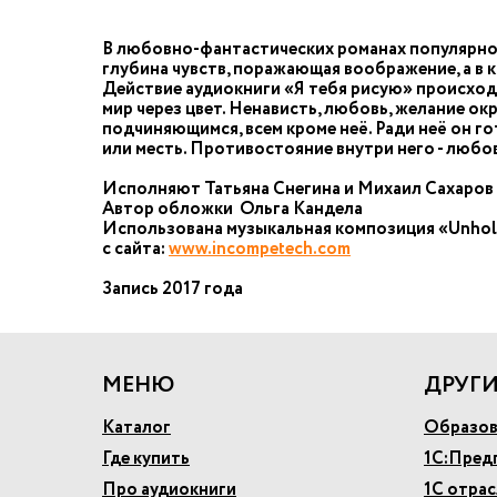
В любовно-фантастических романах популярной
глубина чувств, поражающая воображение, а в 
Действие аудиокниги «Я тебя рисую» происходи
мир через цвет. Ненависть, любовь, желание о
подчиняющимся, всем кроме неё. Ради неё он г
или месть. Противостояние внутри него - любов
Исполняют Татьяна Снегина и Михаил Сахаров
Автор обложки Ольга Кандела
Использована музыкальная композиция «Unholy
с сайта:
www.incompetech.com
Запись 2017 года
МЕНЮ
ДРУГИ
Каталог
Образов
Где купить
1С:Пред
Про аудиокниги
1С отра