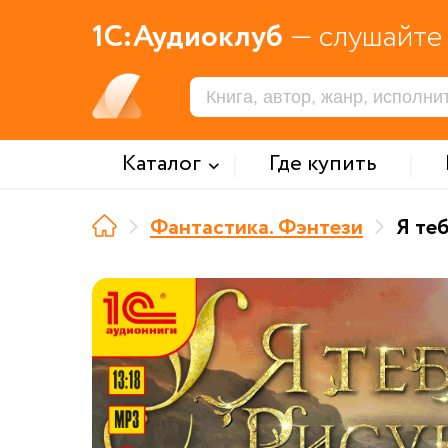
1С:Аудиоклуб
— слушайте 
Каталог
Где купить
Фантастика. Фэнтези
Я те