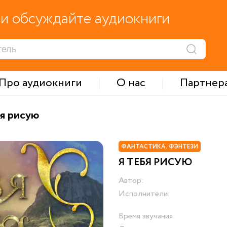
и обсуждайте аудиокниги
Про аудиокниги
О нас
Партнер
бя рисую
ФАНТАСТИКА. ФЭНТЕЗИ
Я ТЕБЯ РИСУЮ
Автор:
Исполнители:
Время звучания: