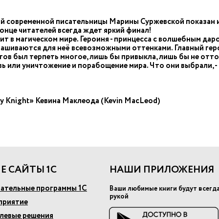
 современной писательницы Марины Суржевской показан из
конце читателей всегда ждет яркий финал!
т в магическом мире. Героиня - принцесса с волшебным даро
крашиваются для неё всевозможными оттенками. Главный гер
отов был терпеть многое, лишь бы привыкла, лишь бы не отт
ь или уничтожение и порабощение мира. Что они выбрали, - 
 Knight» Кевина Маклеода (Kevin MacLeod)
Е САЙТЫ 1С
НАШИ ПРИЛОЖЕНИЯ
ательные программы 1С
Ваши любимые книги будут всегд
рукой
приятие
слевые решения