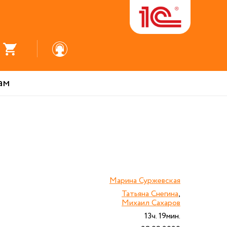
ам
Марина Суржевская
Татьяна Снегина
,
Михаил Сахаров
13ч. 19мин.