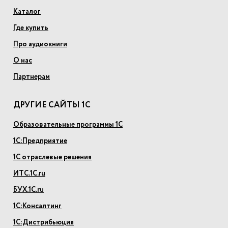
Каталог
Где купить
Про аудиокниги
О нас
Партнерам
ДРУГИЕ САЙТЫ 1С
Образовательные программы 1С
1С:Предприятие
1С отраслевые решения
ИТС.1С.ru
БУХ.1С.ru
1С:Консалтинг
1С:Дистрибьюция