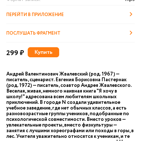
ПЕРЕЙТИ В ПРИЛОЖЕНИЕ
ПОСЛУШАТЬ ФРАГМЕНТ
299 ₽
Купить
Андрей Валентинович Жвалевский (род. 1967) —
писатель, сценарист. Евгения Борисовна Пастернак
(род. 1972) — писатель, соавтор Андрея Жвалевского.
Веселая, живая, немного наивная книга "Я хочу в
школу!" адресована всем любителям школьных
приключений. В городе N создали удивительное
учебное заведение, где нет обычных классов, а есть
разновозрастные группы учеников, подобранные по
психологической совместимости. Вместо уроков —
увлекательные проекты, вместо физкультуры —
занятия с лучшими хореографами или походы в горы, в
лес. Учителя уважительно относятся к ученикам, и те