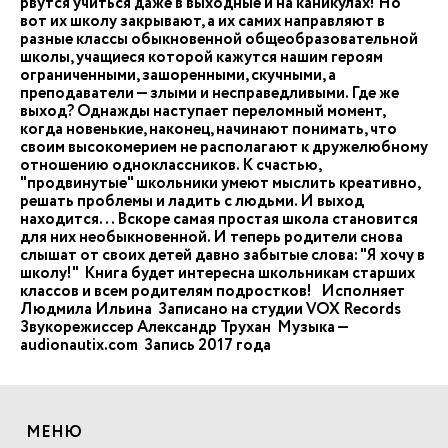
рвутся учиться даже в выходные и на каникулах! Но
вот их школу закрывают, а их самих направляют в
разные классы обыкновенной общеобразовательной
школы, учащиеся которой кажутся нашим героям
ограниченными, зашоренными, скучными, а
преподаватели — злыми и несправедливыми. Где же
выход? Однажды наступает переломный момент,
когда новенькие, наконец, начинают понимать, что
своим высокомерием не располагают к дружелюбному
отношению одноклассников. К счастью,
"продвинутые" школьники умеют мыслить креативно,
решать проблемы и ладить с людьми. И выход
находится... Вскоре самая простая школа становится
для них необыкновенной. И теперь родители снова
слышат от своих детей давно забытые слова: "Я хочу в
школу!" Книга будет интересна школьникам старших
классов и всем родителям подростков! Исполняет
Людмила Ильина Записано на студии VOX Records
Звукорежиссер Александр Трухан Музыка —
audionautix.com Запись 2017 года
МЕНЮ