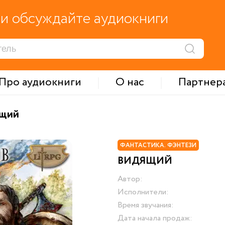
и обсуждайте аудиокниги
Про аудиокниги
О нас
Партнер
щий
ФАНТАСТИКА. ФЭНТЕЗИ
ВИДЯЩИЙ
Автор:
Исполнители:
Время звучания:
Дата начала продаж: