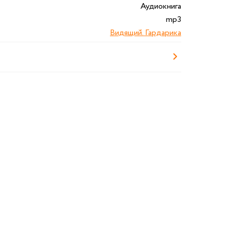
Аудиокнига
mp3
Видящий. Гардарика