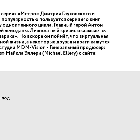
 сериях «Метро» Дмитрия Глуховского и
 популярностью пользуется серия его книг
у одноименного цикла. Главный герой Антон
ей чемоданы. Личностный кризис оказывается
дарика». Но вскоре он поймёт, что виртуальная
ной жизни, а некоторые друзья и враги кажутся
студии MDM-Vision • Генеральный продюсер:
Майкла Эллери (Michael Ellery) с сайта:
а под