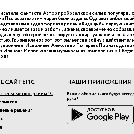
исателя-фантаста. Автор пробовал свои силы в популярных
я Пылаева по этим мирам были изданы. Однако наибольшей
едставляем в аудиоформате роман «Видящий», первую книг
нно лишается враз и работы, и жены, своевременно собравш
дачи друзей герой регистрируется в виртуальной игре «Гар
ью. Грызня кланов вот-вот выльется в войну в действитель
удиокниге. Исполняет Александр Потеряев Производство 
ванова Использована музыкальная композиция «It Begins» 
года
Е САЙТЫ 1С
НАШИ ПРИЛОЖЕНИЯ
ательные программы 1С
Ваши любимые книги будут всегд
рукой
приятие
слевые решения
ru
u