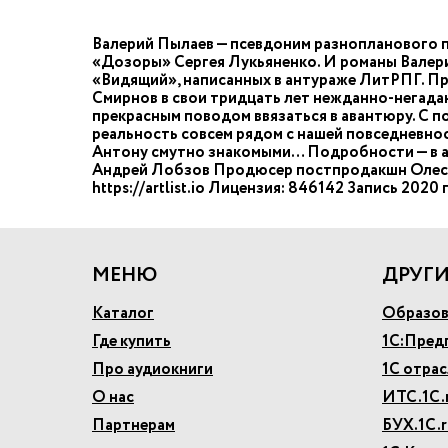
Валерий Пылаев — псевдоним разнопланового п
«Дозоры» Сергея Лукьяненко. И романы Валери
«Видящий», написанных в антураже ЛитРПГ. Пр
Смирнов в свои тридцать лет нежданно-негада
прекрасным поводом ввязаться в авантюру. С по
реальность совсем рядом с нашей повседневност
Антону смутно знакомыми… Подробности — в а
Андрей Лобзов Продюсер постпродакшн Олеся И
https://artlist.io Лицензия: 846142 Запись 2020 
МЕНЮ
ДРУГИ
Каталог
Образов
Где купить
1С:Пред
Про аудиокниги
1С отра
О нас
ИТС.1С.
Партнерам
БУХ.1С.r