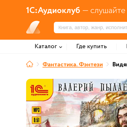
1С:Аудиоклуб
— слушайте 
Каталог
Где купить
Фантастика. Фэнтези
Видя