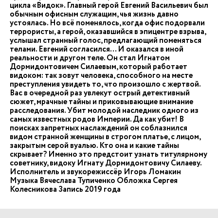
цикла «Видок». Главный герой Евгений Васильевич был
обычным офисным служащим, чья жизнь давно
устоялась. Но всё поменялось, когда офис подорвали
террористы, а герой, оказавшийся в эпицентре взрыва,
услышал странный голос, предлагающий поменяться
телами. Евгений согласился… И оказался в иной
реальности и другом теле. Он стал Игнатом
Дормидонтовичем Силаевым, который работает
видоком: так зовут человека, способного на месте
преступления увидеть то, что произошло с жертвой.
Вас в очередной раз увлекут острый детективный
сюжет, мрачные тайны и приковывающие внимание
расследования. Убит молодой наследник одного из
самых известных родов Империи. Да как убит! В
поисках запретных наслаждений он соблазнился
видом странной женщины в строгом платье, с лицом,
закрытым серой вуалью. Кто она и какие тайны
скрывает? Именно это предстоит узнать титулярному
советнику, видоку Игнату Дормидонтовичу Силаеву.
Исполнитель и звукорежиссёр Игорь Ломакин
Музыка Вячеслава Тупиченко Обложка Сергея
Колесникова Запись 2019 года