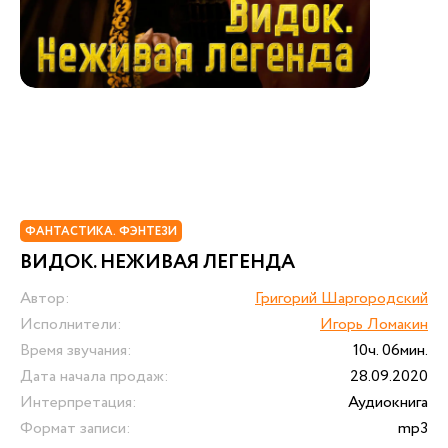
ФАНТАСТИКА. ФЭНТЕЗИ
ВИДОК. НЕЖИВАЯ ЛЕГЕНДА
Автор:
Григорий Шаргородский
Исполнители:
Игорь Ломакин
Время звучания:
10ч. 06мин.
Дата начала продаж:
28.09.2020
Интерпретация:
Аудиокнига
Формат записи:
mp3