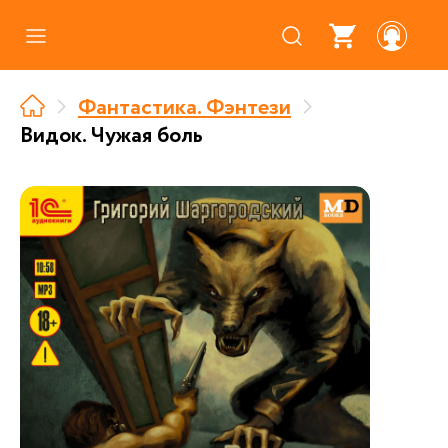
Каталог
Фантастика. Фэнтези
Где купить
Видок. Чужая боль
Про аудиокниги
О нас
Партнерам