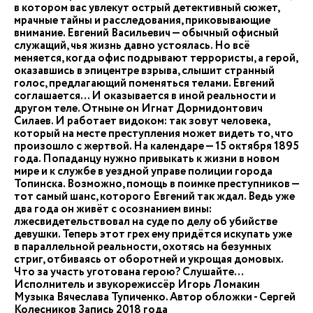
в котором вас увлекут острый детективный сюжет,
мрачные тайны и расследования, приковывающие
внимание. Евгений Васильевич — обычный офисный
служащий, чья жизнь давно устоялась. Но всё
меняется, когда офис подрывают террористы, а герой,
оказавшись в эпицентре взрыва, слышит странный
голос, предлагающий поменяться телами. Евгений
соглашается… И оказывается в иной реальности и
другом теле. Отныне он Игнат Дормидонтович
Силаев. И работает видоком: так зовут человека,
который на месте преступления может видеть то, что
произошло с жертвой. На календаре — 15 октября 1895
года. Попаданцу нужно привыкать к жизни в новом
мире и к службе в уездной управе полиции города
Топинска. Возможно, помощь в поимке преступников —
тот самый шанс, которого Евгений так ждал. Ведь уже
два года он живёт с осознанием вины:
лжесвидетельствовал на суде по делу об убийстве
девушки. Теперь этот грех ему придётся искупать уже
в параллельной реальности, охотясь на безумных
стриг, отбиваясь от оборотней и укрощая домовых.
Что за участь уготована герою? Слушайте…
Исполнитель и звукорежиссёр Игорь Ломакин
Музыка Вячеслава Тупиченко. Автор обложки - Сергей
Колесников Запись 2018 года