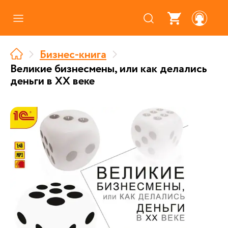
Каталог
Бизнес-книга
Где купить
Великие бизнесмены, или как делались
деньги в ХХ веке
Про аудиокниги
О нас
Партнерам