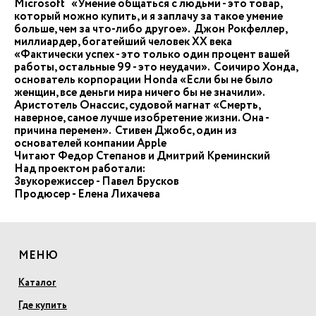
Microsoft «Умение общаться с людьми - это товар,
который можно купить, и я заплачу за такое умение
больше, чем за что-либо другое». Джон Рокфеллер,
миллиардер, богатейший человек ХХ века
«Фактически успех - это только один процент вашей
работы, остальные 99 - это неудачи». Соичиро Хонда,
основатель корпорации Honda «Если бы не было
женщин, все деньги мира ничего бы не значили».
Аристотель Онассис, судовой магнат «Смерть,
наверное, самое лучше изобретение жизни. Она -
причина перемен». Стивен Джобс, один из
основателей компании Apple
Читают Федор Степанов и Дмитрий Креминский
Над проектом работали:
Звукорежиссер - Павел Брусков
Продюсер - Елена Лихачева
МЕНЮ
Каталог
Где купить