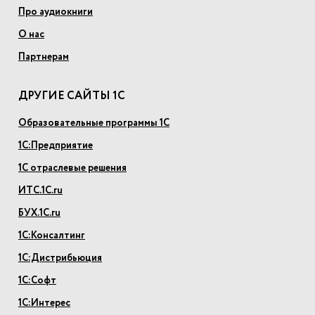
Про аудиокниги
О нас
Партнерам
ДРУГИЕ САЙТЫ 1С
Образовательные программы 1С
1С:Предприятие
1С отраслевые решения
ИТС.1С.ru
БУХ.1С.ru
1С:Консалтинг
1С:Дистрибьюция
1С:Софт
1С:Интерес