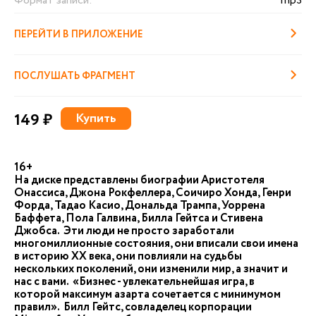
Формат записи:
mp3
ПЕРЕЙТИ В ПРИЛОЖЕНИЕ
ПОСЛУШАТЬ ФРАГМЕНТ
149 ₽
Купить
16+
На диске представлены биографии Аристотеля
Онассиса, Джона Рокфеллера, Соичиро Хонда, Генри
Форда, Тадао Касио, Дональда Трампа, Уоррена
Баффета, Пола Галвина, Билла Гейтса и Стивена
Джобса. Эти люди не просто заработали
многомиллионные состояния, они вписали свои имена
в историю ХХ века, они повлияли на судьбы
нескольких поколений, они изменили мир, а значит и
нас с вами. «Бизнес - увлекательнейшая игра, в
которой максимум азарта сочетается с минимумом
правил». Билл Гейтс, совладелец корпорации