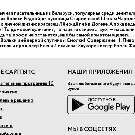
зычная писательница из Беларуси, популярная среди ценител
иях Вольхи Редной, выпускницы Старминской Школы Чароде
 в личной жизни: красавец Лён ждёт её в Догеве. А пока вед
х! То домовой хулиганит, то нацыга свирепствует — населен
едьма-профи не останется, ещё бы самой при этом уцелеть..
Вольхи и её верной спутницы Смолки! Содержание: 1. Пивово
итель и продюсер Елена Лихачёва · Звукорежиссёр Роман Фи
Е САЙТЫ 1С
НАШИ ПРИЛОЖЕНИЯ
ательные программы 1С
Ваши любимые книги будут всегд
рукой
приятие
слевые решения
ru
u
алтинг
МЫ В СОЦСЕТЯХ
рибьюция