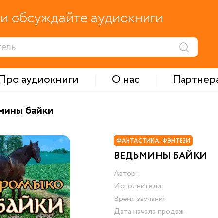
и обсуждайте аудиокниги
Про аудиокниги
О нас
Партнер
мины байки
ФАНТАСТИКА. ФЭНТЕЗИ
ВЕДЬМИНЫ БАЙКИ
Автор:
Исполнители:
Время звучания:
Дата начала продаж: