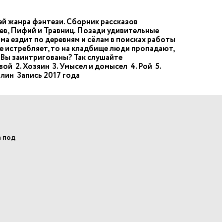
ей жанра фэнтези. Сборник рассказов
ев, Пифий и Травниц. Позади удивительные
ьма ездит по деревням и сёлам в поисках работы
ие истребляет, то на кладбище люди пропадают,
. Вы заинтригованы? Так слушайте
й 2. Хозяин 3. Умысел и домысел 4. Рой 5.
лин Запись 2017 года
а под