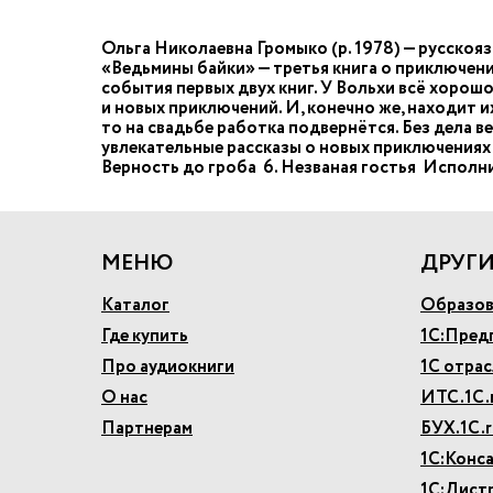
Ольга Николаевна Громыко (р. 1978) — русскоя
«Ведьмины байки» — третья книга о приключен
события первых двух книг. У Вольхи всё хорошо
и новых приключений. И, конечно же, находит и
то на свадьбе работка подвернётся. Без дела в
увлекательные рассказы о новых приключениях 
Верность до гроба 6. Незваная гостья Исполн
МЕНЮ
ДРУГИ
Каталог
Образов
Где купить
1С:Пред
Про аудиокниги
1С отра
О нас
ИТС.1С.
Партнерам
БУХ.1С.r
1С:Конс
1С:Дист