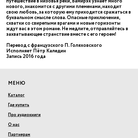
путешествие в низовья реки, Вамирэх узнает много
нового, знакомится с другими племенами, находит
свою любовь, за которую ему приходится сражаться в
буквальном смысле слова. Опасные приключения,
схватки со свирепыми врагами и новые горизонты
ждут вас в этом романе. Не медлите, отправляйтесь в
захватывающее странствие вместе c его героем!
Перевод с французского П. Голяховского
Исполняет Пётр Каледин
Запись 2016 года
МЕНЮ
Каталог
Где купить
Про аудиокниги
О нас
Партнерам