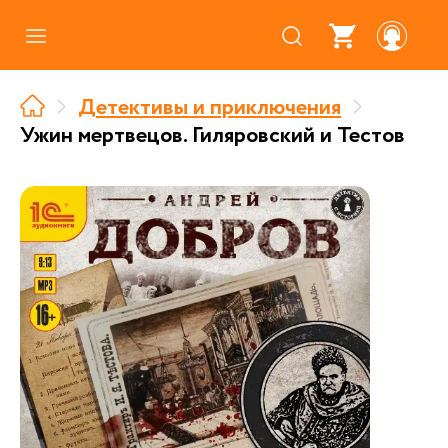
Каталог
Детективы и приключения
Где купить
Ужин мертвецов. Гиляровский и Тестов
Про аудиокниги
О нас
Партнерам