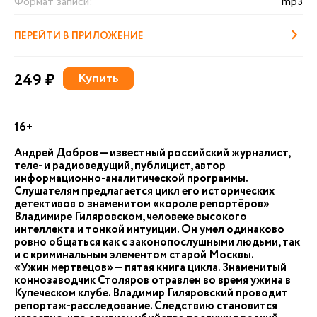
Формат записи:
mp3
ПЕРЕЙТИ В ПРИЛОЖЕНИЕ
249 ₽
Купить
16+
Андрей Добров — известный российский журналист,
теле- и радиоведущий, публицист, автор
информационно-аналитической программы.
Слушателям предлагается цикл его исторических
детективов о знаменитом «короле репортёров»
Владимире Гиляровском, человеке высокого
интеллекта и тонкой интуиции. Он умел одинаково
ровно общаться как с законопослушными людьми, так
и с криминальным элементом старой Москвы.
«Ужин мертвецов» — пятая книга цикла. Знаменитый
коннозаводчик Столяров отравлен во время ужина в
Купеческом клубе. Владимир Гиляровский проводит
репортаж-расследование. Следствию становится