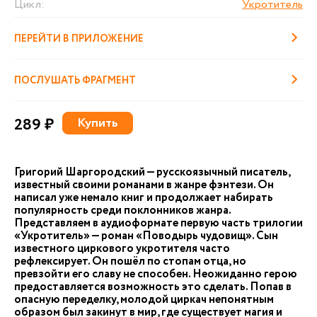
Цикл:
Укротитель
ПЕРЕЙТИ В ПРИЛОЖЕНИЕ
ПОСЛУШАТЬ ФРАГМЕНТ
289 ₽
Купить
Григорий Шаргородский — русскоязычный писатель,
известный своими романами в жанре фэнтези. Он
написал уже немало книг и продолжает набирать
популярность среди поклонников жанра.
Представляем в аудиоформате первую часть трилогии
«Укротитель» — роман «Поводырь чудовищ». Сын
известного циркового укротителя часто
рефлексирует. Он пошёл по стопам отца, но
превзойти его славу не способен. Неожиданно герою
предоставляется возможность это сделать. Попав в
опасную переделку, молодой циркач непонятным
образом был закинут в мир, где существует магия и