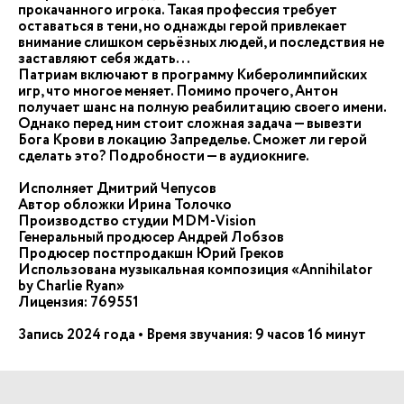
прокачанного игрока. Такая профессия требует
оставаться в тени, но однажды герой привлекает
внимание слишком серьёзных людей, и последствия не
заставляют себя ждать...
Патриам включают в программу Киберолимпийских
игр, что многое меняет. Помимо прочего, Антон
получает шанс на полную реабилитацию своего имени.
Однако перед ним стоит сложная задача — вывезти
Бога Крови в локацию Запределье. Сможет ли герой
сделать это? Подробности — в аудиокниге.
Исполняет Дмитрий Чепусов
Автор обложки Ирина Толочко
Производство студии MDM-Vision
Генеральный продюсер Андрей Лобзов
Продюсер постпродакшн Юрий Греков
Использована музыкальная композиция «Annihilator
by Charlie Ryan»
Лицензия: 769551
Запись 2024 года • Время звучания: 9 часов 16 минут