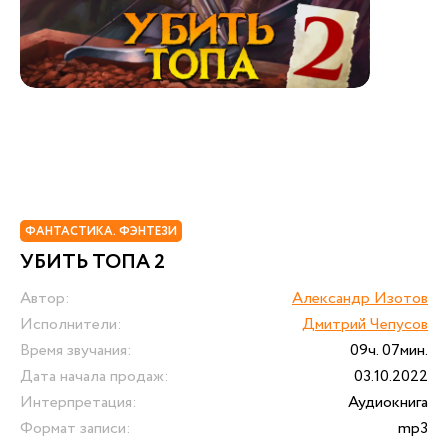
ФАНТАСТИКА. ФЭНТЕЗИ
УБИТЬ ТОПА 2
Автор:
Александр Изотов
Исполнители:
Дмитрий Чепусов
Время звучания:
09ч. 07мин.
Дата начала продаж:
03.10.2022
Интерпретация:
Аудиокнига
Формат записи:
mp3