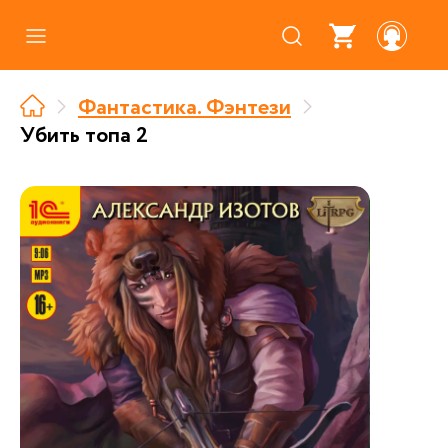
Каталог
Фантастика. Фэнтези
Где купить
Убить топа 2
Про аудиокниги
О нас
Партнерам