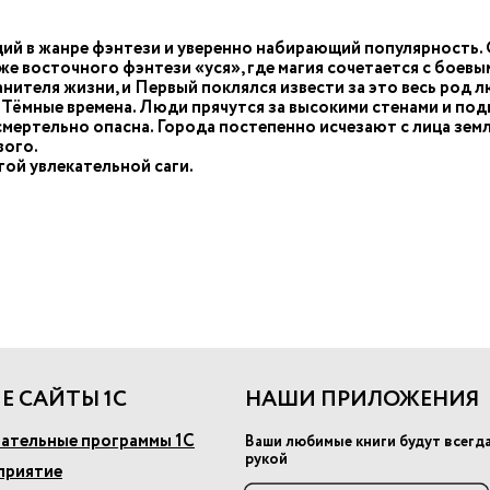
й в жанре фэнтези и уверенно набирающий популярность. О
е восточного фэнтези «уся», где магия сочетается с боевы
теля жизни, и Первый поклялся извести за это весь род лю
и Тёмные времена. Люди прячутся за высокими стенами и по
смертельно опасна. Города постепенно исчезают с лица земл
вого.
ой увлекательной саги.
Е САЙТЫ 1С
НАШИ ПРИЛОЖЕНИЯ
ательные программы 1С
Ваши любимые книги будут всегд
рукой
приятие