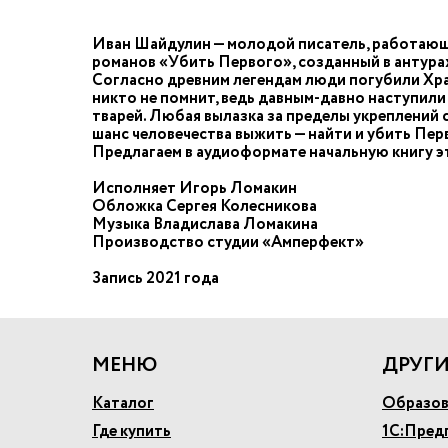
Иван Шайдулин — молодой писатель, работающи
романов «Убить Первого», созданный в антураж
Согласно древним легендам люди погубили Храни
никто не помнит, ведь давным-давно наступил
тварей. Любая вылазка за пределы укреплений 
шанс человечества выжить — найти и убить Пер
Предлагаем в аудиоформате начальную книгу эт
Исполняет Игорь Ломакин
Обложка Сергея Колесникова
Музыка Владислава Ломакина
Производство студии «Амперфект»
Запись 2021 года
МЕНЮ
ДРУГИ
Каталог
Образов
Где купить
1С:Пред