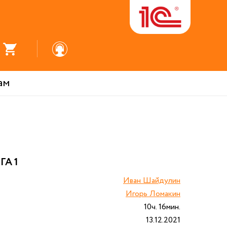
ам
ГА 1
Иван Шайдулин
Игорь Ломакин
10ч. 16мин.
13.12.2021