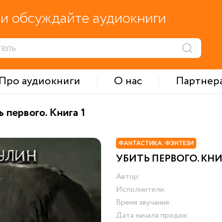
и обсуждайте аудиокниги
Про аудиокниги
О нас
Партнер
 первого. Книга 1
ФАНТАСТИКА. ФЭНТЕЗИ
УБИТЬ ПЕРВОГО. КНИ
Автор:
Исполнители:
Время звучания:
Дата начала продаж: