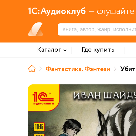
1С:Аудиоклуб
— слушайте 
Каталог
Где купить
Фантастика. Фэнтези
Убить