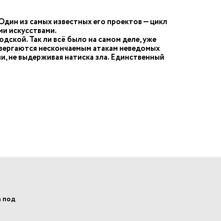
дин из самых известных его проектов — цикл
ми искусствами.
дской. Так ли всё было на самом деле, уже
двергаются нескончаемым атакам неведомых
и, не выдерживая натиска зла. Единственный
а под