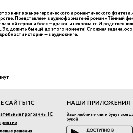
втор книг в жанре героического и романтического фэнтези
торстве. Представляем в аудиоформате её роман «Тёмный фе
у главной героини босс — дракон и некромант. И родственничк
 Эх, дожить бы ещё до этого момента! Сложная задача, особ
дробности истории — в аудиокниге.
инут
Е САЙТЫ 1С
НАШИ ПРИЛОЖЕНИЯ
ательные программы 1С
Ваши любимые книги будут всегд
рукой
приятие
слевые решения