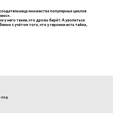
, создательница множества популярных циклов
никс».
и у него такие, что дрожь берёт. А уволиться
енно с учётом того, что у героини есть тайна,
а под