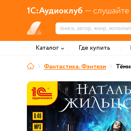
1С:Аудиоклуб
— слушайте 
Каталог
Где купить
Фантастика. Фэнтези
Тёмн