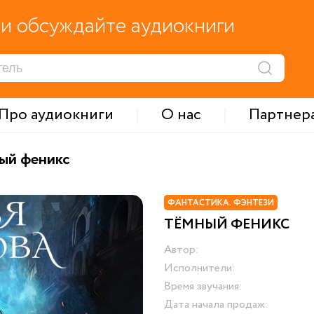
и обсуждайте аудиокниги
Про аудиокниги
О нас
Партнер
ый феникс
ФАНТАСТИКА. ФЭНТЕЗИ
ТЁМНЫЙ ФЕНИКС
Автор:
Исполнители:
Время звучания:
Дата начала продаж: