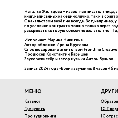
Наталья Жильцова — известная писательница, а
книг, написанных как единолично, так и в соав
С начальством везёт не всегда. Вот, например, 
по условиям контракта можно только через год.
раскрывать которую совсем не желательно. По
Исполняет Марина Никитина
Автор обложки Ирина Круглова
Спродюсировано агентством Frontline Creative
Продюсер Константин Барышев
Звукорежиссёр и автор музыки Антон Буянов
Запись 2024 года •Время звучания: 8 часов 46 м
МЕНЮ
ДРУГИ
Каталог
Образов
Где купить
1С:Пред
Про аудиокниги
1С отра