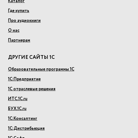
Каталог
Где купить
Про аудиокниги
О нас
Партнерам
ДРУГИЕ САЙТЫ 1С
Образовательные программы 1С
1С:Предприятие
1С отраслевые решения
ИТС.1С.ru
БУХ.1С.ru
1С:Консалтинг
1С:Дистрибьюция