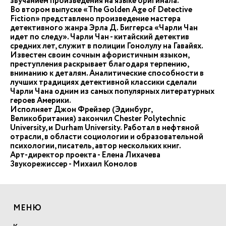
звучанием произведения на языке оригинала.
Во втором выпуске «The Golden Age of Detective
Fiction» представлено произведение мастера
детективного жанра Эрла Д. Биггерса «Чарли Чан
идет по следу». Чарли Чан - китайский детектив
средних лет, служит в полиции Гонолулу на Гавайях.
Известен своим сочным афористичным языком,
преступления раскрывает благодаря терпению,
вниманию к деталям. Аналитические способности в
лучших традициях детективной классики сделали
Чарли Чана одним из самых популярных литературных
героев Америки.
Исполняет Джон Фрейзер (Эдинбург,
Великобритания) закончил Chester Polytechnic
University, и Durham University. Работал в нефтяной
отрасли, в области социологии и образовательной
психологии, писатель, автор нескольких книг.
Арт-директор проекта - Елена Лихачева
Звукорежиссер - Михаил Комолов
МЕНЮ