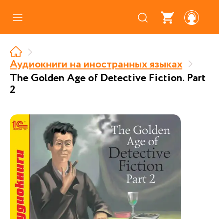
Каталог
Где купить
Аудиокниги на иностранных языках
The Golden Age of Detective Fiction. Part
Про аудиокниги
2
О нас
Партнерам