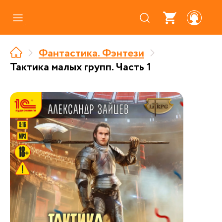
Каталог
Фантастика. Фэнтези
Где купить
Тактика малых групп. Часть 1
Про аудиокниги
О нас
Партнерам