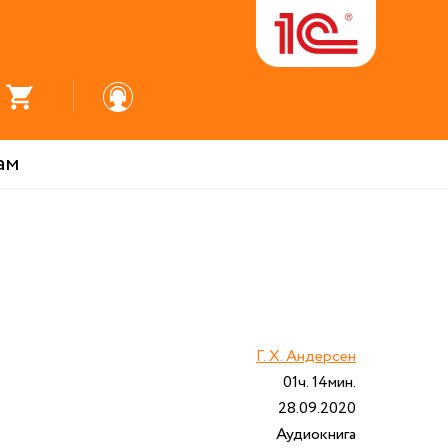
ам
Г. Х. Андерсен
01ч. 14мин.
28.09.2020
Аудиокнига