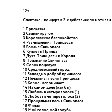
12+
Cпектакль-концерт в 2-х действиях по мотивам
1 Присказка
2 Свиньи кругом
3 Королевское беспокойство
4 Размышления Принцессы
5 Романс Свинопаса
6 Куплеты Принца
7 Дуэт Принцессы и Короля
8 Признание Свинопаса
9 Сорок поцелуев
10 Средневековый город
11 Баллада о доброй принцессе
12 Печальная песня Принцессы
13 Король вспоминает
14 На самом деле (как бы)
15 Любовь в четыре голоса (1)
16 Любовь в четыре голоса (2)
17 Прощальная песня Свинопаса
18 Финал
19 Мой голос, мой голубь