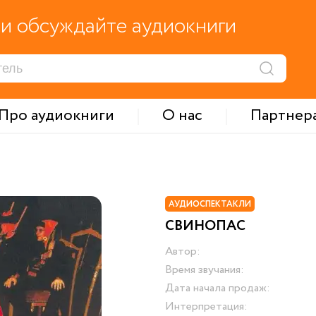
и обсуждайте аудиокниги
Про аудиокниги
О нас
Партнер
АУДИОСПЕКТАКЛИ
СВИНОПАС
Автор:
Время звучания:
Дата начала продаж:
Интерпретация: