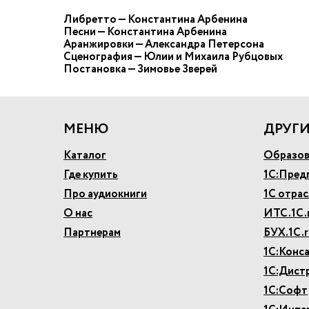
Либретто — Константина Арбенина
Песни — Константина Арбенина
Аранжировки — Александра Петерсона
Сценография — Юлии и Михаила Рубцовых
Постановка — Зимовье Зверей
МЕНЮ
ДРУГИ
Каталог
Образов
Где купить
1С:Пред
Про аудиокниги
1С отра
О нас
ИТС.1С.
Партнерам
БУХ.1С.r
1С:Конс
1С:Дист
1С:Софт