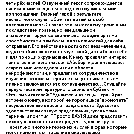
четырёх частей. Озвученный текст сопровождается
написанными специально под него музыкальными
композициями. Главный герой в результате
несчастного случая обретает новый способ
восприятия мира. Сначала это кажется ему временным
последствием травмы, но чем дальше он
экспериментирует со своими экстраординарными
способностями, тем больше возможностей для себя
открывает. Его действия не остаются незамеченными,
ведь герой активно использует свой дар на благо себе
и для помощи окружающим. К нему проявляет интерес
таинственная организация «Айсберг», занимающаяся
секретными исследованиями в области
нейрофизиологии, и предлагает сотрудничество в
изучении феномена. Герой не сразу понимает, в чём
именно заключается это сотрудничество... Слушайте
первую часть литературного сериала «Субъект».
Отзывы читателей: "Удивительная вещь. Первый раз
встречаю книгу, в которой не торопишься "промотать"
несущественные описания ради сюжета. Здесь же с
удовольствием смакую предложения, гугля новые
термины и понятия" "Просто ВАУ! Я даже представить
не могу, как можно такое придумать, очень круто!
Нереально много интересных мыслей и фраз, которые
могут изменить отношение к окружающей