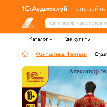
1С:Аудиоклуб
— слушайте 
Каталог
Где купить
Фантастика. Фэнтези
Страт