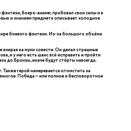
 фэнтези, бояръ-аниме; пробовал свои силы и в
бовью и знанием предмета описывает холодное
анре боевого фэнтези. Из-за большого объёма
е взирая на муки совести. Он делал страшные
ва, и у него есть шанс всё исправить и пройти
за до Бронзы, иначе будут стёрты навсегда.
т. Также герой намеревается отомстить за
ь многое. Победа — или полное и бесповоротное