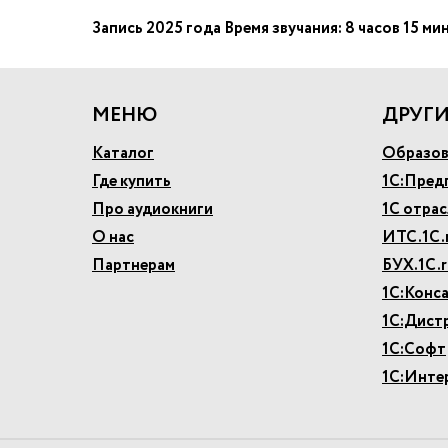
Запись 2025 года Время звучания: 8 часов 15 ми
МЕНЮ
ДРУГИ
Каталог
Образов
Где купить
1С:Пред
Про аудиокниги
1С отра
О нас
ИТС.1С.
Партнерам
БУХ.1С.r
1С:Конс
1С:Дист
1С:Софт
1С:Инте