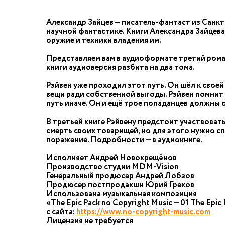
Александр Зайцев — писатель-фантаст из Санкт
научной фантастике. Книги Александра Зайцева
оружие и техники владения им.
Представляем вам в аудиоформате третий рома
книги аудиоверсия разбита на два тома.
Рэйвен уже проходил этот путь. Он шёл к своей
вещи ради собственной выгоды. Рэйвен помнит эт
путь иначе. Он и ещё трое попаданцев должны о
В третьей книге Рэйвену предстоит участвовать 
смерть своих товарищей, но для этого нужно с
поражение. Подробности — в аудиокниге.
Исполняет Андрей Новокрещёнов
Производство студии MDM-Vision
Генеральный продюсер Андрей Лобзов
Продюсер постпродакшн Юрий Греков
Использована музыкальная композиция
«The Epic Pack no Copyright Music — 01 The Epic F
с сайта:
https://www.no-copyright-music.com
Лицензия не требуется