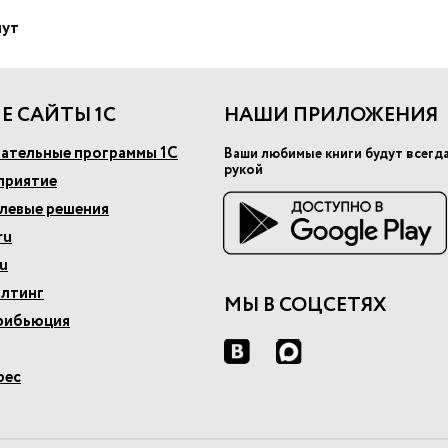
нут
Е САЙТЫ 1С
НАШИ ПРИЛОЖЕНИЯ
ательные программы 1С
Ваши любимые книги будут всегд
рукой
приятие
слевые решения
ru
u
алтинг
МЫ В СОЦСЕТЯХ
рибьюция
рес