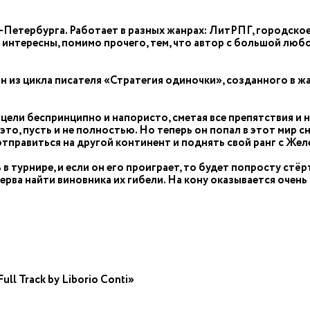
-Петербурга. Работает в разных жанрах: ЛитРПГ, городское
 интересны, помимо прочего, тем, что автор с большой лю
н из цикла писателя «Стратегия одиночки», созданного в ж
 цели беспринципно и напористо, сметая все препятствия и н
о, пусть и не полностью. Но теперь он попал в этот мир сно
тправиться на другой континент и поднять свой ранг с Желе
в турнире, и если он его проиграет, то будет попросту стёр
перва найти виновника их гибели. На кону оказывается очен
ull Track by Liborio Conti»