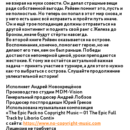
не взирая на муки совести. Он делал страшные вещи
ради собственной выгоды. Рэйвен помнит это, пусть и
не полностью. Но теперь он попал в этот мир снова, и
у него есть шанс всё исправить и пройти путь иначе.
Он и ещё трое попаданцев должны отправиться на
другой континент и поднять свой ранг с Железа до
Бронзы, иначе будут стёрты навсегда.
Во второй книге Рэйвен оказывается на острове.
Воспоминания, конечно, помогают герою, но не
делают его тем, кем он был раньше. Победы
достаются непомерной ценой, уроки преподаются
жестокие. К тому же остаётся актуальной важная
задача — принять участие в турнире, а для этого нужно
как-то выбраться с острова. Слушайте продолжение
увлекательной истории!
Исполняет Андрей Новокрещёнов
Производство студии MDM-Vision
Генеральный продюсер Андрей Лобзов
Продюсер постпродакшн Юрий Греков
Использована музыкальная композиция
«The Epic Pack no Copyright Music — 01 The Epic Full
Track by Liborio Conti»
с сайта:
https://www.no-copyright-music.com
Лицензия не требуется