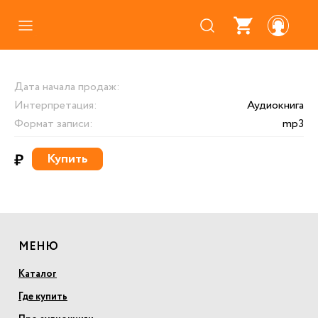
Каталог
Дата начала продаж:
Где купить
Интерпретация:
Аудиокнига
Про аудиокниги
Формат записи:
mp3
О нас
₽
Купить
Партнерам
МЕНЮ
Каталог
Где купить