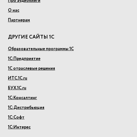
Про аудиокниги
О нас
Партнерам
ДРУГИЕ САЙТЫ 1С
Образовательные программы 1С
1С:Предприятие
1С отраслевые решения
ИТС.1С.ru
БУХ.1С.ru
1С:Консалтинг
1С:Дистрибьюция
1С:Софт
1С:Интерес